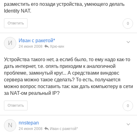
разместить его позади устройства, умеющего делать
Identity NAT.
Ответить
0
Иван с ракетой*
И
24 июня 2008
Хрю-кин
Устройства такого нет, а еслиб было, то ему надо как-то
дать интернет, т.е. опять приходим к аналогичной
проблеме, замкнутый круг... А средствами виндовс
сервера можно такое сделать? То есть, получается
можно вопрос поставить так: как дать компьютеру в сети
за NAT-ом реальный IP?
Ответить
0
nnstepan
N
24 июня 2008
Иван с ракетой*