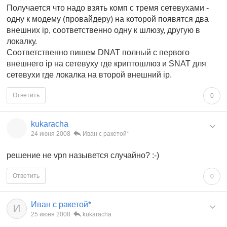
Получается что надо взять комп с тремя сетевухами -
одну к модему (провайдеру) на которой появятся два
внешних ip, соответственно одну к шлюзу, другую в
локалку.
Соответственно пишем DNAT полный с первого
внешнего ip на сетевуху где криптошлюз и SNAT для
сетевухи где локалка на второй внешний ip.
Ответить
0
kukaracha
24 июня 2008
Иван с ракетой*
решение не vpn назывется случайно? :-)
Ответить
0
Иван с ракетой*
И
25 июня 2008
kukaracha