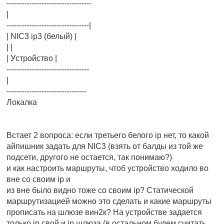
----------------------------------
|
---------------------------------|
| NIC3 ip3 (белый) |
| |
| Уcтройство |
---------------------------------
|
--------------------------------
Локалка
Встает 2 вопроса: если третьего белого ip нет, то какой
айпишник задать для NIC3 (взять от балды из той же
подсети, другого не остается, так понимаю?)
и как настроить маршруты, чтоб устройство ходило во
вне со своим ip и
из вне было видно тоже со своим ip? Статической
маршрутизацией можно это сделать и какие маршруты
прописать на шлюзе вин2к? На устройстве задается
только ip свой и ip шлюза (в остальном будем считать,