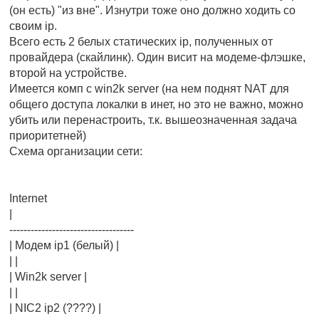
(он есть) "из вне". Изнутри тоже оно должно ходить со
своим ip.
Всего есть 2 белых статических ip, полученных от
провайдера (скайлинк). Один висит на модеме-флэшке,
второй на устройстве.
Имеется комп с win2k server (на нем поднят NAT для
общего доступа локалки в инет, но это не важно, можно
убить или перенастроить, т.к. вышеозначенная задача
приоритетней)
Схема организации сети:
Internet
|
-----------------------------------
| Модем ip1 (белый) |
| |
| Win2k server |
| |
| NIC2 ip2 (????) |