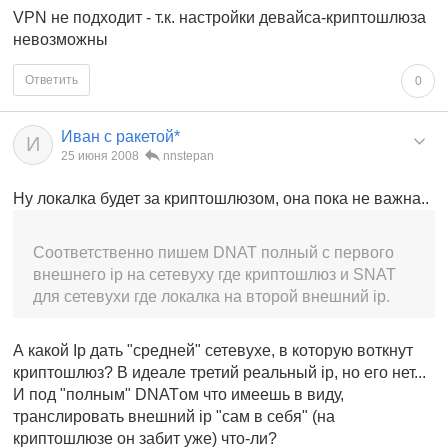
VPN не подходит - т.к. настройки девайса-криптошлюза
невозможны
Ответить
0
Иван с ракетой*
И
25 июня 2008
nnstepan
Ну локалка будет за криптошлюзом, она пока не важна..
Соответственно пишем DNAT полный с первого
внешнего ip на сетевуху где криптошлюз и SNAT
для сетевухи где локалка на второй внешний ip.
А какой Ip дать "средней" сетевухе, в которую воткнут
криптошлюз? В идеале третий реальный ip, но его нет...
И под "полным" DNATом что имеешь в виду,
транслировать внешний ip "сам в себя" (на
криптошлюзе он забит уже) что-ли?