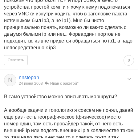
положим что протокол TCP и порт 5190, а вместо
устройства простой комп и я хочу к нему подключаться
через VNC (и изнутри ходить, чтоб в заголовке пакета
источником был ip3, а не ip1). Мне бы чисто
принципиально понять, возможно ли как-то сделать с
двыумя белыми ip или нет... Форвардинг портов не
подходит, т.к. из вне придется обращаться по ip1, а надо
непосредственно к ip3
Ответить
0
nnstepan
N
24 июня 2008
Иван с ракетой*
В само устройство можно вписывать маршруты?
А вообще задачи и топологию я совсем не понял, давай
еще раз - есть географическое (физическое) место
номер один, там есть провайдер такой, от него есть
внешний ip или подсеть внешних ip в колличестве таком
то, там надо дать инет тем то и сделать то-то и так