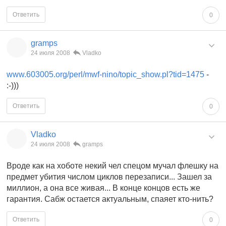
Ответить
0
gramps
24 июля 2008
Vladko
www.603005.org/perl/mwf-nino/topic_show.pl?tid=1475
-
:-)))
Ответить
0
Vladko
24 июля 2008
gramps
Вроде как на хоботе некий чел спецом мучал флешку на
предмет убития числом циклов перезаписи... Зашел за
миллион, а она все живая... В конце концов есть же
гарантия. Сабж остается актуальным, спаяет кто-нить?
Ответить
0