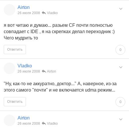
Airton
26 июля 2008
Vladko
я вот читаю и думаю... разьем CF почти полностью
совпадает с IDE , я на скрепках делал переходник :)
Чего мудрить то
Ответить
0
Vladko
26 июля 2008
Airton
"Ну, как-то не аккуратно, доктор..." А, наверное, из-за
этого самого "почти" и не включается udma режим...
Ответить
0
Airton
26 июля 2008
Vladko