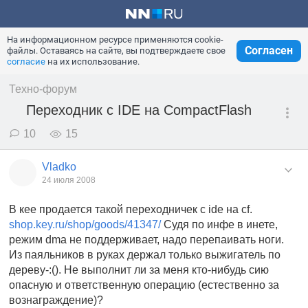
На информационном ресурсе применяются cookie-
Согласен
файлы. Оставаясь на сайте, вы подтверждаете свое
согласие
на их использование.
Техно-форум
Переходник с IDE на CompactFlash
10
15
Vladko
24 июля 2008
В кее продается такой переходничек с ide на cf.
shop.key.ru/shop/goods/41347/
Судя по инфе в инете,
режим dma не поддерживает, надо перепаивать ноги.
Из паяльников в руках держал только выжигатель по
дереву-:(). Не выполнит ли за меня кто-нибудь сию
опасную и ответственную операцию (естественно за
вознаграждение)?