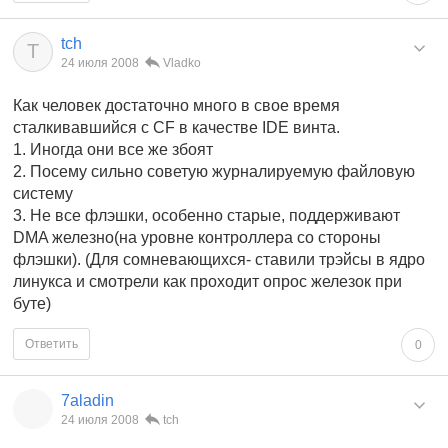
tch
T
24 июля 2008
Vladko
Как человек достаточно много в свое время
сталкивавшийся с CF в качестве IDE винта.
1. Иногда они все же збоят
2. Посему сильно советую журналируемую файловую
систему
3. Не все флэшки, особенно старые, поддерживают
DMA железно(на уровне контроллера со стороны
флэшки). (Для сомневающихся- ставили трэйсы в ядро
линукса и смотрели как проходит опрос железок при
буте)
Ответить
0
7aladin
24 июля 2008
tch