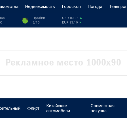
акомства
Недвижимость
Гороскоп
Погода
Телепро
час
Пробки
USD
80.93
°C
2
/10
EUR
93.19
Китайские
Совместная
оительный
Флирт
автомобили
покупка