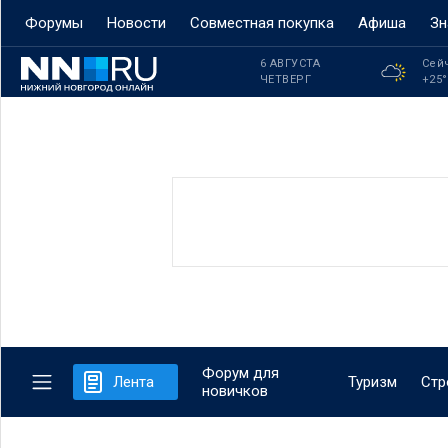
Форумы
Новости
Совместная покупка
Афиша
Зн
6 АВГУСТА
Сей
ЧЕТВЕРГ
+25
Форум для
Лента
Туризм
Стр
новичков