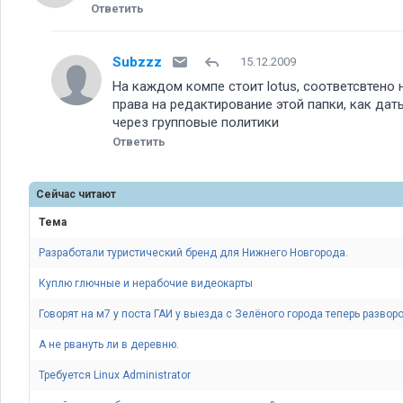
Ответить
Subzzz
15.12.2009
На каждом компе стоит lotus, соответсвтено 
права на редактирование этой папки, как дать
через групповые политики
Ответить
Сейчас читают
Тема
Разработали туристический бренд для Нижнего Новгорода.
Куплю глючные и нерабочие видеокарты
Говорят на м7 у поста ГАИ у выезда с Зелёного города теперь разворо
А не рвануть ли в деревню.
Требуется Linux Administrator