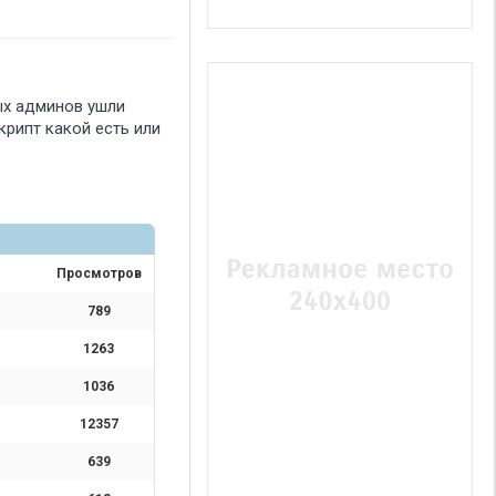
ных админов ушли
крипт какой есть или
Просмотров
789
1263
1036
12357
639