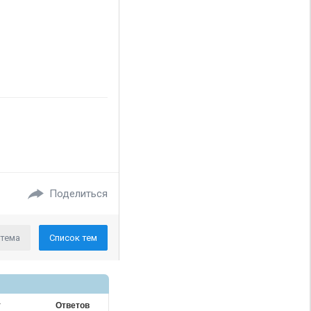
Поделиться
 тема
Список тем
т
Ответов