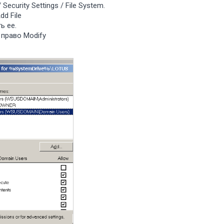
Security Settings / File System.
d File
ь ее.
право Modify