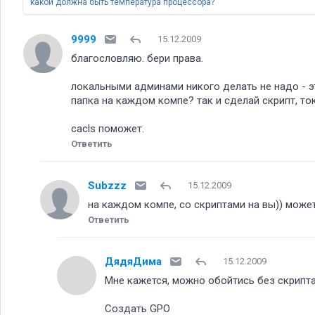
какой должна быть температура процессора
9999
15.12.2009
благословляю. бери права.
локальными админами никого делать не надо - э
папка на каждом компе? так и сделай скрипт, то
cacls поможет.
Ответить
Subzzz
15.12.2009
на каждом компе, со скриптами на вы)) мож
Ответить
ДядяДима
15.12.2009
Мне кажется, можно обойтись без скрипта
Создать GPO