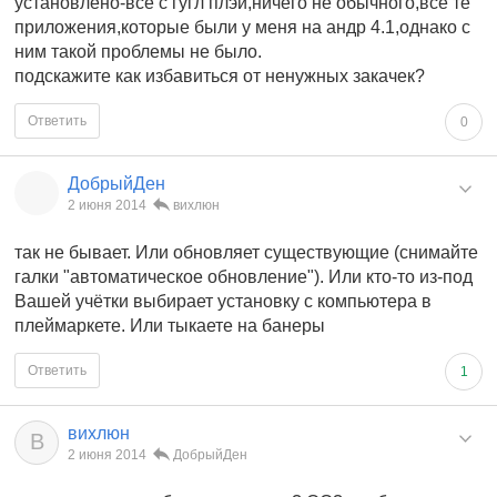
установлено-все с гугл плэй,ничего не обычного,все те
приложения,которые были у меня на андр 4.1,однако с
ним такой проблемы не было.
подскажите как избавиться от ненужных закачек?
Ответить
0
ДобрыйДен
2 июня 2014
вихлюн
так не бывает. Или обновляет существующие (снимайте
галки "автоматическое обновление"). Или кто-то из-под
Вашей учётки выбирает установку с компьютера в
плеймаркете. Или тыкаете на банеры
Ответить
1
вихлюн
В
2 июня 2014
ДобрыйДен