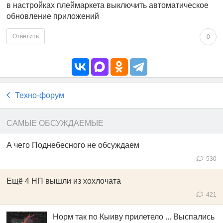
в настройках плеймаркета выключить автоматическое
обновление приложений
Ответить
0
Техно-форум
САМЫЕ ОБСУЖДАЕМЫЕ
А чего Поднебесного не обсуждаем
530
Ещё 4 НП вышли из хохлочата
421
Норм так по Кыиву прилетело ... Выспались