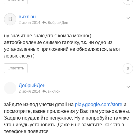
вихлюн
В
2 июня 2014
ДобрыйДен
ну значит не знаю,что с компа можно((
автообновление снимаю галочку, т.к. ни одно из
установленных приложений не обновляются, а вот
левые-лезут(
Ответить
0
ДобрыйДен
2 июня 2014
вихлюн
зайдите из-под учётки gmail на
play.google.com/store
и
посмотрите, какие приложения у Вас там установлены.
Заодно поудаляйте ненужное. Ну и попробуйте там же
что-нибудь установить. Даже и не заметите, как это в
телефоне появится