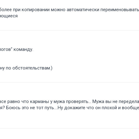
 более при копировании можно автоматически переименовыват
меющиеся
логов" команду.
 ну по обстоятельствам.)
все равно что карманы у мужа проверять... Мужа вы не передел
? Боюсь это не тот путь....Ну докажите что он плохой и вообще..