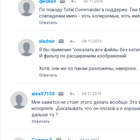
qwuken
03.11.2013
По поводу Total Commander'а поддержу. Тем
совпадении имен - хоть копируемые, хоть и
Ответить
vladmir
04.11.2013
Я бы применил "показать все файлы без ката
И фильтр по расширениям изображений.
Хотя, они же по пакам разложены, наверное...
Ответить
alex07150
04.11.2013
Мне кажется не стоит этого делать вообще..Это 
испортите...Доказывать что он плохой а я хорошая
дальше то
Ответить
Светик Е
04.11.2013