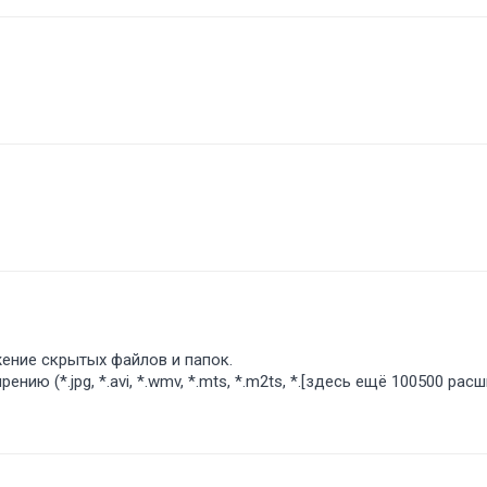
ение скрытых файлов и папок.
ению (*.jpg, *.avi, *.wmv, *.mts, *.m2ts, *.[здесь ещё 100500 рас