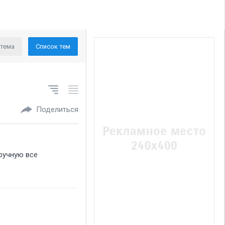
 тема
Список тем
Поделиться
вручную все