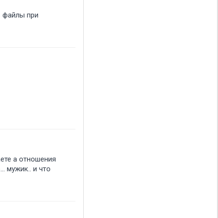
ь файлы при
аете а отношения
. мужик.. и что