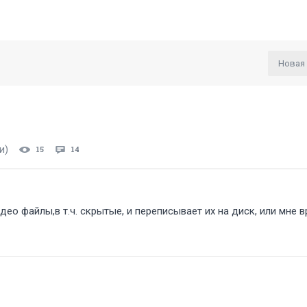
Новая
и)
15
14
део файлы,в т.ч. скрытые, и переписывает их на диск, или мне 