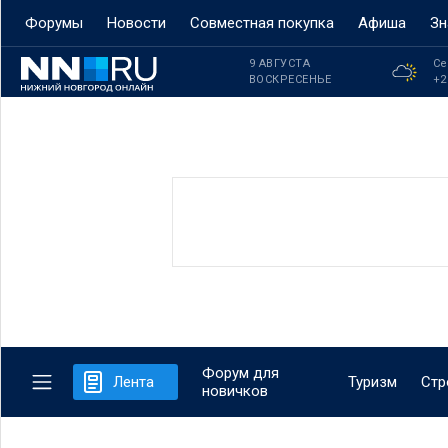
Форумы
Новости
Совместная покупка
Афиша
Зн
9 АВГУСТА
Се
ВОСКРЕСЕНЬЕ
+2
Форум для
Лента
Туризм
Стр
новичков