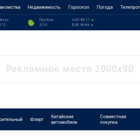
акомства
Недвижимость
Гороскоп
Погода
Телепро
йчас
Пробки
USD
82.17
1
°C
2
/10
EUR
94.84
Китайские
Совместная
оительный
Флирт
автомобили
покупка