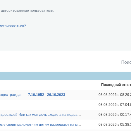
и авторизованные пользователи.
гистрироваться
Пои
Последний отве
ющих граждан
-
7.10.1952 - 26.10.2023
08.08.2026 в 08:29:
е
08.08.2026 в 07:04:
Кто тут спрашивал про работу для подростков? Или как моя дочь сходила на подработку в студию Stretch House)
08.08.2026 в 00:17:
Отличная новость! Маргиналов, которые своим малолетним детям разрешают на мототехнике по дорогам кататься, начали отдавать под суд.
08.08.2026 в 05:38: