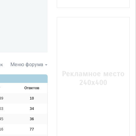
Меню форума
ск
т
Ответов
39
10
03
34
45
-
OlMur
36
16
77
-
К*о*т*э