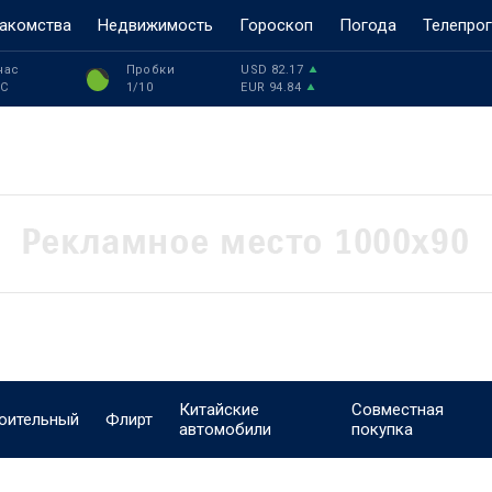
акомства
Недвижимость
Гороскоп
Погода
Телепро
час
Пробки
USD
82.17
°C
1
/10
EUR
94.84
Китайские
Совместная
оительный
Флирт
автомобили
покупка