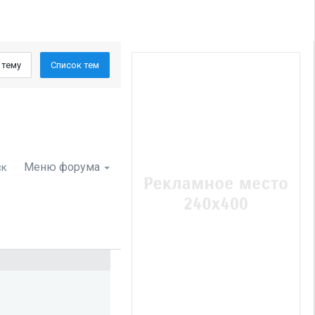
 тему
Список тем
Меню форума
ск