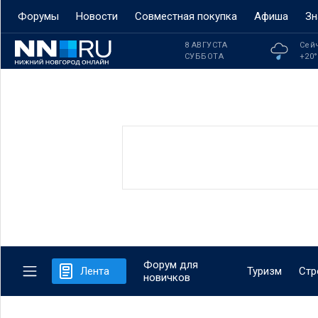
Форумы
Новости
Совместная покупка
Афиша
Зн
8 АВГУСТА
Сей
СУББОТА
+20
Форум для
Лента
Туризм
Стр
новичков