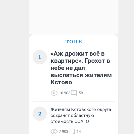
ТОП 5
«Аж дрожит всё в
1
квартире». Грохот в
небе не дал
выспаться жителям
Кстово
10 903
58
Жителям Кстовского округа
2
сохранят областную
стоимость ОСАГО
7 903
14