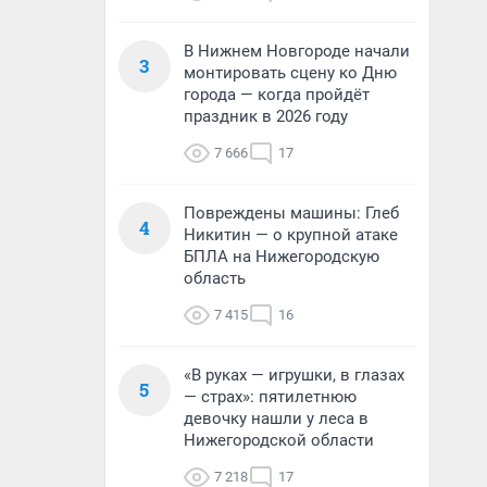
В Нижнем Новгороде начали
3
монтировать сцену ко Дню
города — когда пройдёт
праздник в 2026 году
7 666
17
Повреждены машины: Глеб
4
Никитин — о крупной атаке
БПЛА на Нижегородскую
область
7 415
16
«В руках — игрушки, в глазах
5
— страх»: пятилетнюю
девочку нашли у леса в
Нижегородской области
7 218
17