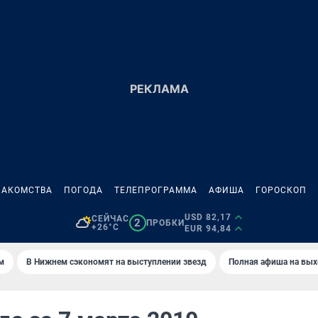
НАКОМСТВА
ПОГОДА
ТЕЛЕПРОГРАММА
АФИША
ГОРОСКОП
USD 82,17
СЕЙЧАС
2
ПРОБКИ
+26°C
EUR 94,84
м
В Нижнем сэкономят на выступлении звезд
Полная афиша на вы