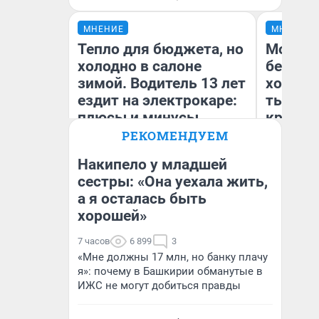
МНЕНИЕ
МНЕНИЕ
Тепло для бюджета, но
Мой ба
холодно в салоне
береже
зимой. Водитель 13 лет
хотела 
ездит на электрокаре:
тысяч,
плюсы и минусы
кредит,
приеха
РЕКОМЕНДУЕМ
безопа
Накипело у младшей
сестры: «Она уехала жить,
Кс
а я осталась быть
Денис Дедюхин
Ав
хорошей»
7 часов
6 899
3
«Мне должны 17 млн, но банку плачу
я»: почему в Башкирии обманутые в
ИЖС не могут добиться правды