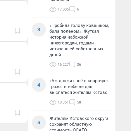
17 006
6
«Пробила голову ковшиком,
3
била поленом». Жуткая
история набожной
нижегородки, годами
истязавшей собственных
детей
16 227
36
«Аж дрожит всё в квартире».
4
Грохот в небе не дал
выспаться жителям Кстово
10 361
58
Жителям Кстовского округа
5
сохранят областную
стоимость ОСАГО