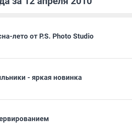
да за 12 апреля 2010
сна-лето от P.S. Photo Studio
льники - яркая новинка
езервированием