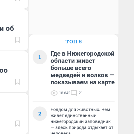
и об
ТОП 5
Где в Нижегородской
1
области живет
больше всего
Poo
медведей и волков —
показываем на карте
18 642
21
Роддом для животных. Чем
2
живет единственный
нижегородский заповедник
— здесь природа отдыхает от
человека