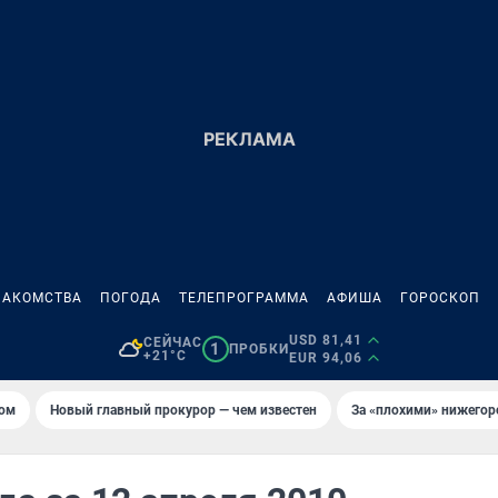
НАКОМСТВА
ПОГОДА
ТЕЛЕПРОГРАММА
АФИША
ГОРОСКОП
USD 81,41
СЕЙЧАС
1
ПРОБКИ
+21°C
EUR 94,06
том
Новый главный прокурор — чем известен
За «плохими» нижего