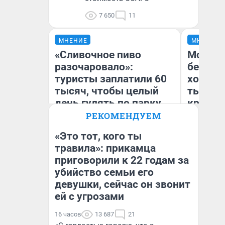
7 650
11
МНЕНИЕ
МНЕНИЕ
«Сливочное пиво
Мой ба
разочаровало»:
береже
туристы заплатили 60
хотела 
тысяч, чтобы целый
тысяч,
день гулять по парку
кредит,
Юрского периода и
приеха
РЕКОМЕНДУЕМ
Хогвартсу
безопа
«Это тот, кого ты
травила»: прикамца
Кс
приговорили к 22 годам за
Яна Шаламова
Ав
убийство семьи его
девушки, сейчас он звонит
ей с угрозами
16 часов
13 687
21