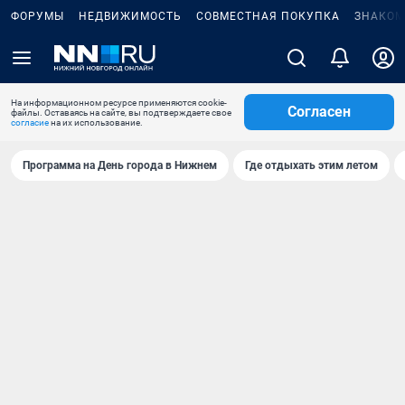
ФОРУМЫ
НЕДВИЖИМОСТЬ
СОВМЕСТНАЯ ПОКУПКА
ЗНАКОМ
На информационном ресурсе применяются cookie-
Согласен
файлы. Оставаясь на сайте, вы подтверждаете свое
согласие
на их использование.
Программа на День города в Нижнем
Где отдыхать этим летом