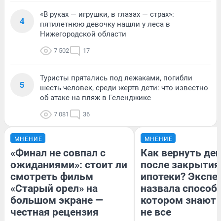
«В руках — игрушки, в глазах — страх»:
4
пятилетнюю девочку нашли у леса в
Нижегородской области
7 502
17
Туристы прятались под лежаками, погибли
5
шесть человек, среди жертв дети: что известно
об атаке на пляж в Геленджике
7 081
36
МНЕНИЕ
МНЕНИЕ
«Финал не совпал с
Как вернуть де
ожиданиями»: стоит ли
после закрытия
смотреть фильм
ипотеки? Экспе
«Старый орел» на
назвала способ,
большом экране —
котором знают 
честная рецензия
не все