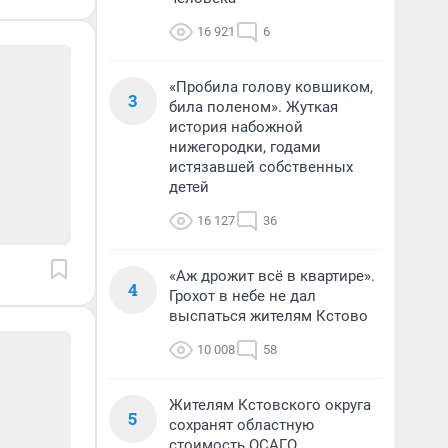
16 921
6
«Пробила голову ковшиком,
3
била поленом». Жуткая
история набожной
нижегородки, годами
истязавшей собственных
детей
16 127
36
«Аж дрожит всё в квартире».
4
Грохот в небе не дал
выспаться жителям Кстово
10 008
58
Жителям Кстовского округа
5
сохранят областную
стоимость ОСАГО