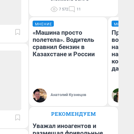
7 572
11
МНЕНИЕ
МНЕНИЕ
«Машина просто
Продаш
полетела». Водитель
возьмут
сравнил бензин в
нам го
Казахстане и России
налого
коснет
даже р
Анатолий Кузнецов
Ан
РЕКОМЕНДУЕМ
Уважал иноагентов и
размещал фривольные