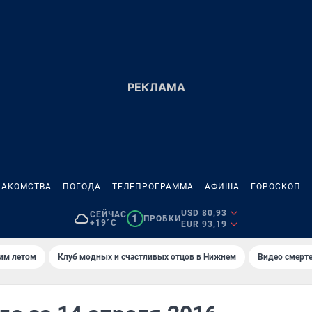
НАКОМСТВА
ПОГОДА
ТЕЛЕПРОГРАММА
АФИША
ГОРОСКОП
USD 80,93
СЕЙЧАС
1
ПРОБКИ
+19°C
EUR 93,19
тим летом
Клуб модных и счастливых отцов в Нижнем
Видео смерте