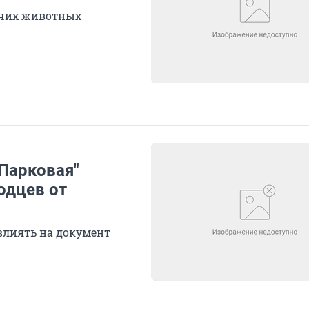
учих животных
Парковая"
одцев от
овлиять на документ