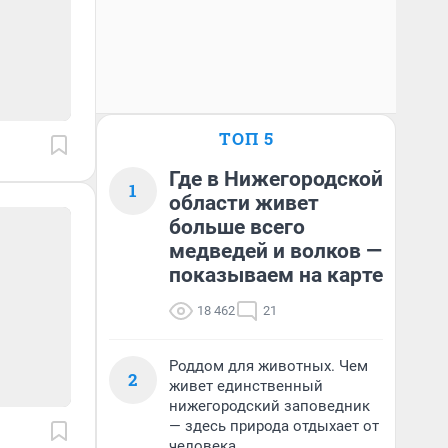
ТОП 5
Где в Нижегородской
1
области живет
больше всего
медведей и волков —
показываем на карте
18 462
21
Роддом для животных. Чем
2
живет единственный
нижегородский заповедник
— здесь природа отдыхает от
человека