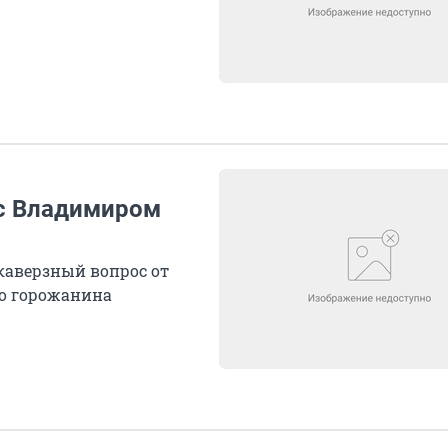
с Владимиром
каверзный вопрос от
о горожанина