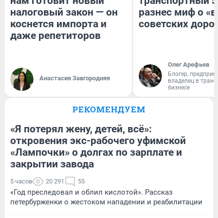
нам готовит новый
транспортный э
налоговый закон — он
разнес миф о «
коснется импорта и
советских доро
даже репетиторов
Олег Арефьев
Блогер, предприн
Анастасия Завгородняя
владелец в тран
бизнесе
РЕКОМЕНДУЕМ
«Я потерял жену, детей, всё»:
откровения экс-рабочего уфимской
«Лампочки» о долгах по зарплате и
закрытии завода
5 часов
20 291
55
«Год преследовал и облил кислотой». Рассказ
петербурженки о жестоком нападении и реабилитации