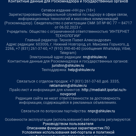
Контактные данные для Роскомнадзора и государственных органов
Сетевое издание «НН.ру» (18+)
Зарегистрировано Федеральной службой по надзору в сфере связи,
информационных технологий и массовых коммуникаций
(Роскомнадзор). Свидетельство о регистрации СМИ ЭЛ № ФС 77 — 84717
от 06.02.2023 г.
Учредитель: Общество с ограниченной ответственностью "ИНТЕРНЕТ
ТЕХНОЛОГИИ"
Главный редактор: Тиунов Павел Александрович
Адрес редакции: 603006, г. Нижний Новгород, ул. Максима Горького, д.
226Б, +7 (831) 261-37-60, +7 (910) 390-40-40 (сообщения WhatsApp, Viber,
Telegram)
Электронный адрес редакции:
nn@shkulev.ru
Контактные данные для Роскомнадзора и государственных органов:
juristnn@shkulev.ru
Техподдержка:
help@shkulev.ru
Связаться с отделом продаж: +7 (831) 261-37-60 доб. 3335,
reklamann@shkulev.ru
Прайс-лист и информация для клиентов:
http://mediakit.iportal.ru/n-
novgorod
Редакция сайта не несет ответственности за достоверность
информации, содержащейся в рекламных объявлениях.
Связаться по вопросам партнёрства:
nnpr@shkulev.ru
Особенности эксплуатации (использования) веб-портала регулируются:
Руководством пользователя
Описанием функциональных характеристик ПО
Условиями использования веб-портала и политикой