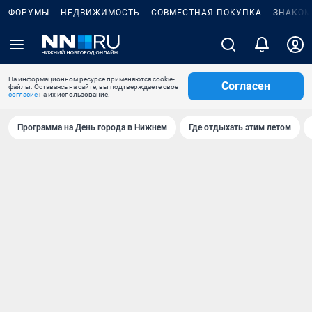
ФОРУМЫ
НЕДВИЖИМОСТЬ
СОВМЕСТНАЯ ПОКУПКА
ЗНАКОМ
На информационном ресурсе применяются cookie-
Согласен
файлы. Оставаясь на сайте, вы подтверждаете свое
согласие
на их использование.
Программа на День города в Нижнем
Где отдыхать этим летом