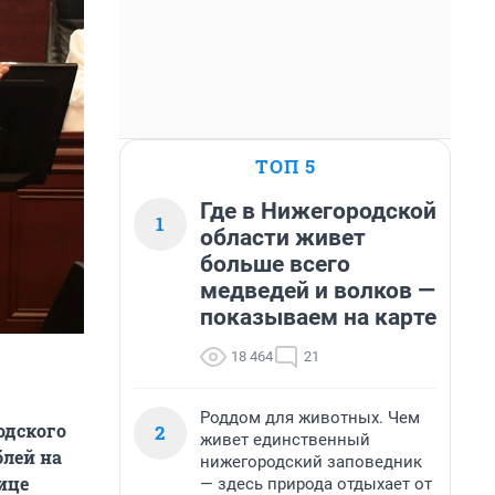
ТОП 5
Где в Нижегородской
1
области живет
больше всего
медведей и волков —
показываем на карте
18 464
21
Роддом для животных. Чем
одского
2
живет единственный
блей на
нижегородский заповедник
ице
— здесь природа отдыхает от