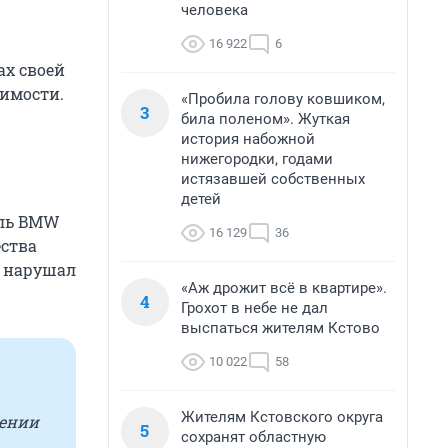
человека
16 922
6
ах своей
жимости.
«Пробила голову ковшиком,
3
била поленом». Жуткая
история набожной
нижегородки, годами
истязавшей собственных
детей
иль BMW
16 129
36
ства
й нарушал
«Аж дрожит всё в квартире».
4
Грохот в небе не дал
выспаться жителям Кстово
10 022
58
Жителям Кстовского округа
шении
5
сохранят областную