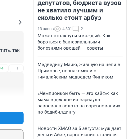
депутатов, бюджета вузов
не хватило лучшим и
сколько стоит арбуз
13 часов
4 301
2
Может столкнуться каждый. Как
бороться с бактериальными
болезнями овощей — советы
ить. так 
Медведицу Майю, жившую на цепи в
+4
–1
Приморье, познакомили с
гималайским медведем Фиником
«Чемпионкой быть — это кайф»: как
мама в декрете из Барнаула
+1
–0
завоевала золото на соревнованиях
по бодибилдингу
Новости ХМАО за 5 августа: муж дает
деньги Айзе, вартовчанин оголился