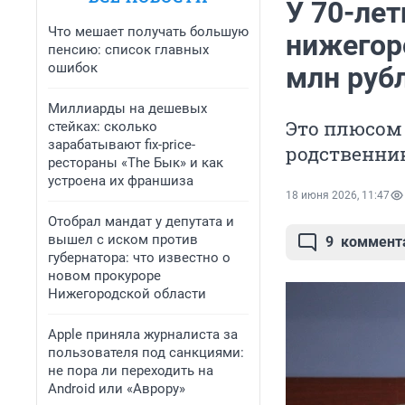
У 70-ле
Что мешает получать большую
нижегор
пенсию: список главных
ошибок
млн руб
Миллиарды на дешевых
Это плюсом 
стейках: сколько
зарабатывают fix-price-
родственни
рестораны «The Бык» и как
устроена их франшиза
18 июня 2026, 11:47
Отобрал мандат у депутата и
вышел с иском против
9
коммент
губернатора: что известно о
новом прокуроре
Нижегородской области
Apple приняла журналиста за
пользователя под санкциями:
не пора ли переходить на
Android или «Аврору»