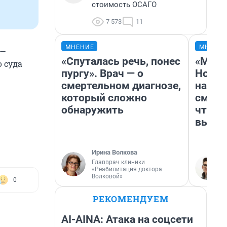
стоимость ОСАГО
7 573
11
МНЕНИЕ
МНЕНИ
 —
«Спуталась речь, понес
«Мы в
о суда
пургу». Врач — о
Нолан
смертельном диагнозе,
настр
который сложно
смотр
обнаружить
чтобы
выгля
Ирина Волкова
Главврач клиники
«Реабилитация доктора
Волковой»
0
РЕКОМЕНДУЕМ
AI-AINA: Атака на соцсети