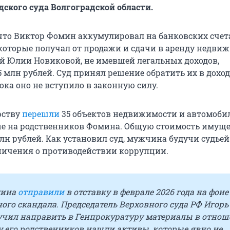
дского суда Волгоградской области.
 что Виктор Фомин аккумулировал на банковских счет
 которые получал от продажи и сдачи в аренду недви
ней Юлии Новиковой, не имевшей легальных доходов,
5 млн рублей. Суд принял решение обратить их в доход
ока оно не вступило в законную силу.
рству
перешли
35 объектов недвижимости и автомоб
е на родственников Фомина. Общую стоимость имуще
млн рублей. Как установил суд, мужчина будучи судье
ничения о противодействии коррупции.
мина
отправили
в отставку в феврале 2026 года на фоне
го скандала. Председатель Верховного суда РФ Игорь
учил направить в Генпрокуратуру материалы в отно
 его родственников нашли активы, которые явно не