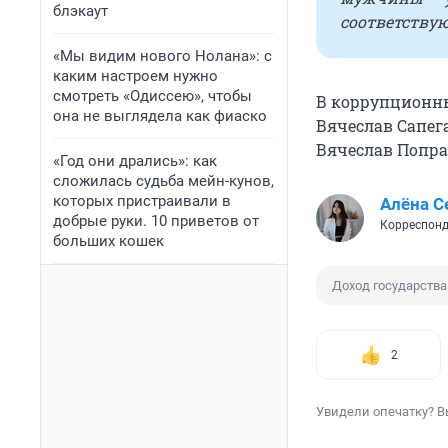
блэкаут
соответствую
«Мы видим нового Нолана»: с
каким настроем нужно
смотреть «Одиссею», чтобы
В коррупцион
она не выглядела как фиаско
Вячеслав Сапега
Вячеслав Попр
«Год они дрались»: как
сложилась судьба мейн-кунов,
которых пристраивали в
Алёна С
добрые руки. 10 приветов от
Корреспонд
больших кошек
Доход государства
2
Увидели опечатку? В