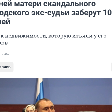
тней матери скандального
одского экс-судьи заберут 1
лей
к недвижимости, которую изъяли у его
ков
2 457
ариев