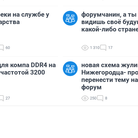
еки на службе у
форумчанин, а ты
арства
видишь своё буду
какой-либо стран
60
1 310
17
ля компа DDR4 на
новая схема жули
 частотой 3200
Нижегородца- пр
перенести тему на
форум
27
250
8