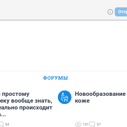
Отп
ФОРУМЫ
 простому
Новообразование 
еку вообще знать,
коже
еально происходит
...
54
131
37