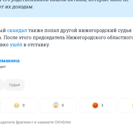
т их доходам.
ный
скандал
также попал другой нижегородский судья
. После этого председатель Нижегородского областног
авко
ушёл
в отставку.
емакина
ент
Судья
0
0
3
ыделите фрагмент и нажмите Ctrl+Enter