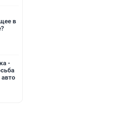
щее в
е?
ка -
осьба
 авто