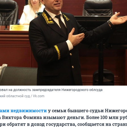
овал на должность зампредседателя Нижегородского облсуда
ий областной суд / Vk.com
тами недвижимости
у семьи бывшего судьи Нижегор
а Виктора Фомина изымают деньги. Более 100 млн ру
ри обратят в доход государства, сообщается на стран