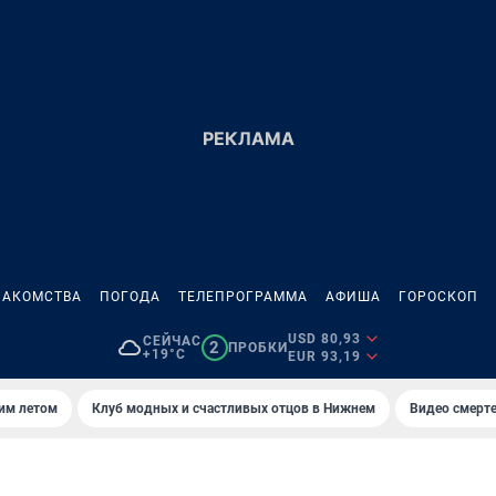
НАКОМСТВА
ПОГОДА
ТЕЛЕПРОГРАММА
АФИША
ГОРОСКОП
USD 80,93
СЕЙЧАС
2
ПРОБКИ
+19°C
EUR 93,19
тим летом
Клуб модных и счастливых отцов в Нижнем
Видео смерте