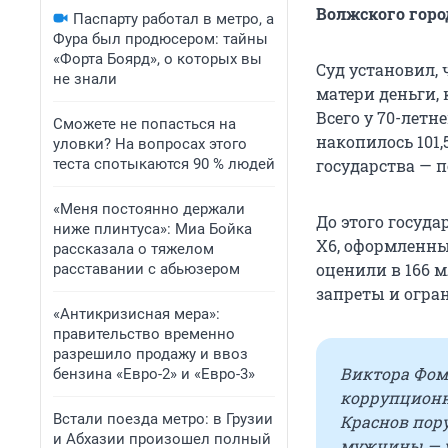
Волжского горо
Паспарту работал в метро, а
Фура был продюсером: тайны
«Форта Боярд», о которых вы
Суд установил,
не знали
матери деньги,
Всего у 70-лет
Сможете не попасться на
накопилось 101,
уловки? На вопросах этого
теста спотыкаются 90 % людей
государства — п
«Меня постоянно держали
До этого госуда
ниже плинтуса»: Миа Бойка
X6, оформленны
рассказала о тяжелом
оценили в 166 
расставании с абьюзером
запреты и огра
«Антикризисная мера»:
правительство временно
разрешило продажу и ввоз
Виктора Фо
бензина «Евро-2» и «Евро-3»
коррупционно
Встали поезда метро: в Грузии
Краснов пор
и Абхазии произошел полный
мужчины — у