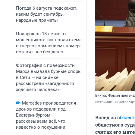
Погода 6 августа подскажет,
каким будет сентябрь, —
народные приметы
Подарок на 18-летие от
мошенников: как новая схема
с «переоформлением» номера
оставит вас без денег
Фотография с поверхности
Марса вызвала бурные споры
в Сети — на снимке
рассмотрели «загадочного
ходящего человека»
Виктор Фомин претенд
Источник: 
Нижегородск
Mercedes производителя
дронов подорвали под
Екатеринбургом —
Вслед за
объек
рассказываем всё, что
областного суд
известно о покушении
счетах его мате