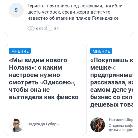
Туристы прятались под лежаками, погибли
5
шесть человек, среди жертв дети: что
известно об атаке на пляж в Геленджике
6 695
36
МНЕНИЕ
МНЕНИЕ
«Мы видим нового
«Покупаешь ко
Нолана»: с каким
мешке»:
настроем нужно
предпринимат
смотреть «Одиссею»,
рассказала, как
чтобы она не
самом деле ус
выглядела как фиаско
бизнес со скл
дешевых това
Наталья Шорох
Надежда Губарь
Открыла кофейн
деньги соцразв