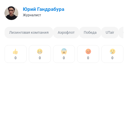
Юрий Гандрабура
Журналист
Лизинговая компания
Аэрофлот
Победа
UTair
Со
0
0
0
0
0