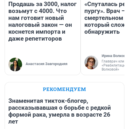
Продашь за 3000, налог
«Спуталась реч
возьмут с 4000. Что
пургу». Врач — 
нам готовит новый
смертельном д
налоговый закон — он
который слож
коснется импорта и
обнаружить
даже репетиторов
Ирина Волкова
Главврач клини
Анастасия Завгородняя
«Реабилитация 
Волковой»
РЕКОМЕНДУЕМ
Знаменитая тикток-блогер,
рассказывавшая о борьбе с редкой
формой рака, умерла в возрасте 26
лет