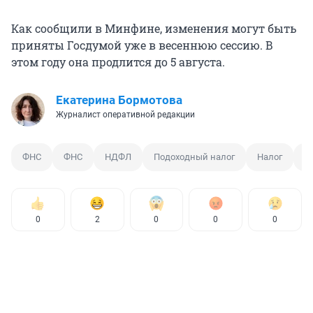
Как сообщили в Минфине, изменения могут быть
приняты Госдумой уже в весеннюю сессию. В
этом году она продлится до 5 августа.
Екатерина Бормотова
Журналист оперативной редакции
ФНС
ФНС
НДФЛ
Подоходный налог
Налог
Н
0
2
0
0
0