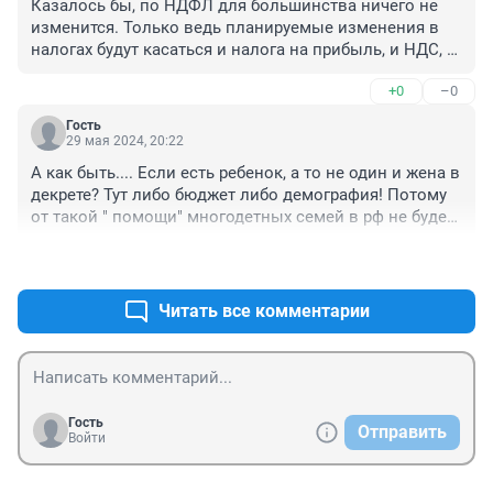
Казалось бы, по НДФЛ для большинства ничего не 
изменится. Только ведь планируемые изменения в 
налогах будут касаться и налога на прибыль, и НДС, и 
НДПИ - а эти "прибавки" в итоге повлияют и на 
+0
–0
инфляцию и на конечного потребителя.
Гость
29 мая 2024, 20:22
А как быть.... Если есть ребенок, а то не один и жена в 
декрете? Тут либо бюджет либо демография! Потому 
от такой " помощи" многодетных семей в рф не будет! 
Никогда!
+0
–0
Читать все комментарии
Гость
Отправить
Войти