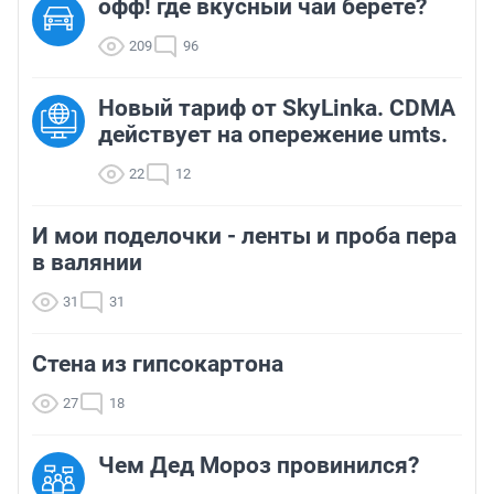
офф! где вкусный чай берете?
209
96
Новый тариф от SkyLinka. CDMA
действует на опережение umts.
22
12
И мои поделочки - ленты и проба пера
в валянии
31
31
Стена из гипсокартона
27
18
Чем Дед Мороз провинился?