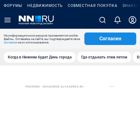
ФОРУМЫ
НЕДВИЖИМОСТЬ
СОВМЕСТНАЯ ПОКУПКА
ЗНАКОМ
На информационном ресурсе применяются cookie-
Согласен
файлы. Оставаясь на сайте, вы подтверждаете свое
согласие
на их использование.
Когда в Нижнем будет День города
Где отдыхать этим летом
Б
РЕКЛАМА • NOVGOROD.ALFAZDRAV.RU