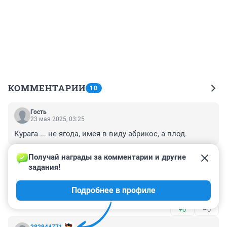
КОММЕНТАРИИ
10
Гость
23 мая 2025, 03:25
Курага ... не ягода, имея в виду абрикоc, а плод.
+0
–0
Получай награды за комментарии и другие 
задания!
Гость
12 февраля 2025, 13:43
Подробнее в профиле
Все элементарно, в рамках орфографии.
+0
–0