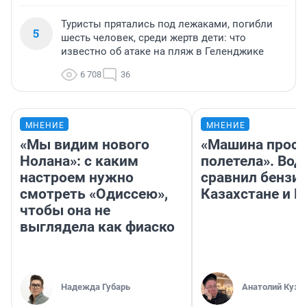
Туристы прятались под лежаками, погибли
5
шесть человек, среди жертв дети: что
известно об атаке на пляж в Геленджике
6 708
36
МНЕНИЕ
МНЕНИЕ
«Мы видим нового
«Машина прост
Нолана»: с каким
полетела». Вод
настроем нужно
сравнил бензин
смотреть «Одиссею»,
Казахстане и Р
чтобы она не
выглядела как фиаско
Надежда Губарь
Анатолий Кузн