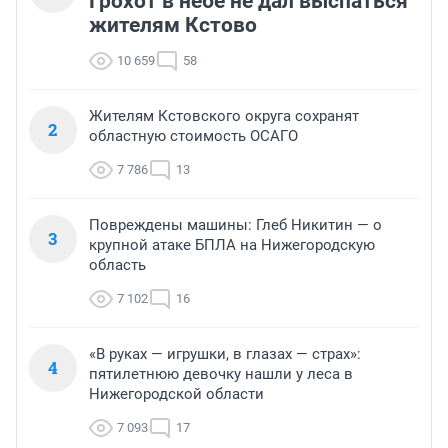
Грохот в небе не дал выспаться
жителям Кстово
10 659
58
Жителям Кстовского округа сохранят
2
областную стоимость ОСАГО
7 786
13
Повреждены машины: Глеб Никитин — о
3
крупной атаке БПЛА на Нижегородскую
область
7 102
16
«В руках — игрушки, в глазах — страх»:
4
пятилетнюю девочку нашли у леса в
Нижегородской области
7 093
17