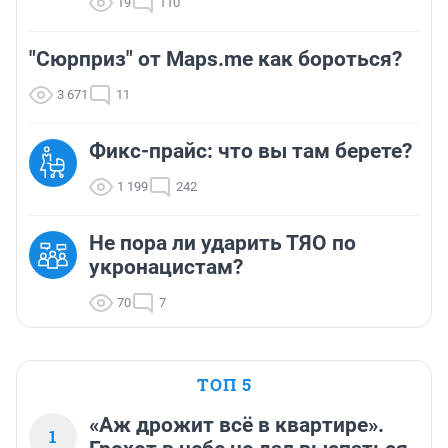
19
110
"Сюрприз" от Maps.me как бороться?
3 671
11
Фикс-прайс: что вы там берете?
1 199
242
Не пора ли ударить ТЯО по
укронацистам?
70
7
ТОП 5
«Аж дрожит всё в квартире».
1