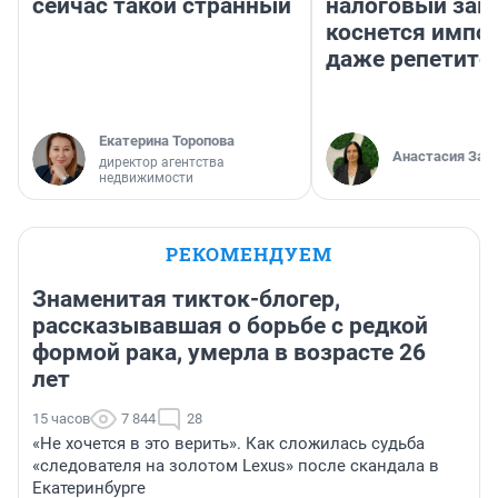
сейчас такой странный
налоговый зако
коснется импор
даже репетито
Екатерина Торопова
Анастасия Зав
директор агентства
недвижимости
РЕКОМЕНДУЕМ
Знаменитая тикток-блогер,
рассказывавшая о борьбе с редкой
формой рака, умерла в возрасте 26
лет
15 часов
7 844
28
«Не хочется в это верить». Как сложилась судьба
«следователя на золотом Lexus» после скандала в
Екатеринбурге