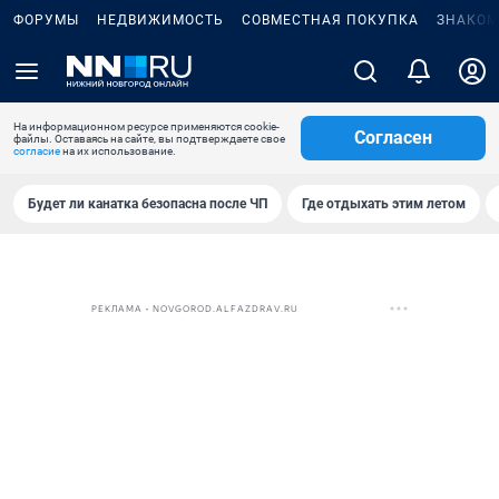
ФОРУМЫ
НЕДВИЖИМОСТЬ
СОВМЕСТНАЯ ПОКУПКА
ЗНАКОМ
На информационном ресурсе применяются cookie-
Согласен
файлы. Оставаясь на сайте, вы подтверждаете свое
согласие
на их использование.
Будет ли канатка безопасна после ЧП
Где отдыхать этим летом
РЕКЛАМА • NOVGOROD.ALFAZDRAV.RU