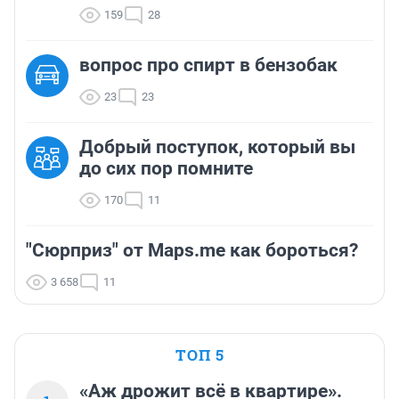
159
28
вопрос про спирт в бензобак
23
23
Добрый поступок, который вы
до сих пор помните
170
11
"Сюрприз" от Maps.me как бороться?
3 658
11
ТОП 5
«Аж дрожит всё в квартире».