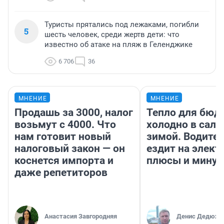
Туристы прятались под лежаками, погибли
5
шесть человек, среди жертв дети: что
известно об атаке на пляж в Геленджике
6 706
36
МНЕНИЕ
МНЕНИЕ
Продашь за 3000, налог
Тепло для бюд
возьмут с 4000. Что
холодно в сало
нам готовит новый
зимой. Водител
налоговый закон — он
ездит на элект
коснется импорта и
плюсы и мину
даже репетиторов
Анастасия Завгородняя
Денис Дедюхи