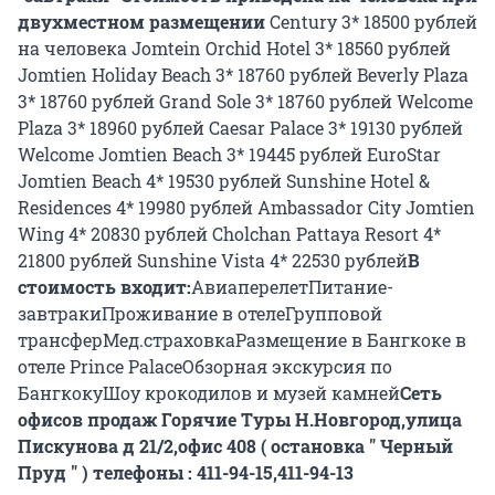
двухместном размещении
Century 3* 18500 рублей
на человека Jomtein Orchid Hotel 3* 18560 рублей
Jomtien Holiday Beach 3* 18760 рублей Beverly Plaza
3* 18760 рублей Grand Sole 3* 18760 рублей Welcome
Plaza 3* 18960 рублей Caesar Palace 3* 19130 рублей
Welcome Jomtien Beach 3* 19445 рублей EuroStar
Jomtien Beach 4* 19530 рублей Sunshine Hotel &
Residences 4* 19980 рублей Ambassador City Jomtien
Wing 4* 20830 рублей Cholchan Pattaya Resort 4*
21800 рублей Sunshine Vista 4* 22530 рублей
В
стоимость входит:
АвиаперелетПитание-
завтракиПроживание в отелеГрупповой
трансферМед.страховкаРазмещение в Бангкоке в
отеле Prince PalaceОбзорная экскурсия по
БангкокуШоу крокодилов и музей камней
Сеть
офисов продаж Горячие Туры Н.Новгород,улица
Пискунова д 21/2,офис 408 ( остановка " Черный
Пруд " ) телефоны : 411-94-15,411-94-13