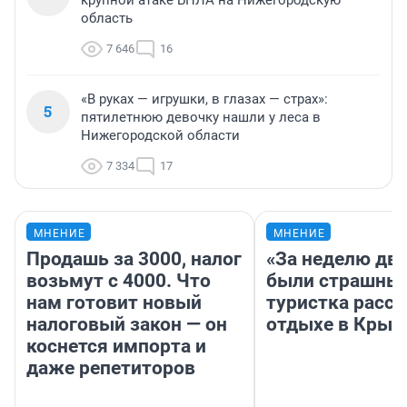
крупной атаке БПЛА на Нижегородскую
область
7 646
16
«В руках — игрушки, в глазах — страх»:
5
пятилетнюю девочку нашли у леса в
Нижегородской области
7 334
17
МНЕНИЕ
МНЕНИЕ
Продашь за 3000, налог
«За неделю две
возьмут с 4000. Что
были страшные
нам готовит новый
туристка расск
налоговый закон — он
отдыхе в Крым
коснется импорта и
даже репетиторов