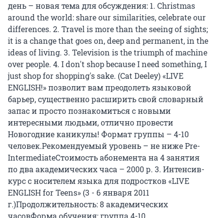
день – новая тема для обсуждения: 1. Christmas
around the world: share our similarities, celebrate our
differences. 2. Travel is more than the seeing of sights;
it is a change that goes on, deep and permanent, in the
ideas of living. 3. Television is the triumph of machine
over people. 4. I don't shop because I need something, I
just shop for shopping's sake. (Cat Deeley) «LIVE
ENGLISH!» позволит вам преодолеть языковой
барьер, существенно расширить свой словарный
запас и просто познакомиться с новыми
интересными людьми, отлично провести
Новогодние каникулы! Формат группы – 4-10
человек.Рекомендуемый уровень – не ниже Pre-
IntermediateСтоимость абонемента на 4 занятия
по два академических часа – 2000 р. 3. Интенсив-
курс с носителем языка для подростков «LIVE
ENGLISH for Teens» (3 - 6 января 2011
г.)Продолжительность: 8 академических
часовФорма обучения: группа 4-10