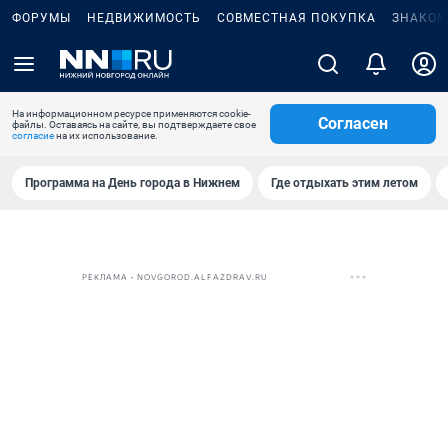
ФОРУМЫ
НЕДВИЖИМОСТЬ
СОВМЕСТНАЯ ПОКУПКА
ЗНАКОМ
На информационном ресурсе применяются cookie-
Согласен
файлы. Оставаясь на сайте, вы подтверждаете свое
согласие
на их использование.
Программа на День города в Нижнем
Где отдыхать этим летом
РЕКЛАМА • NOVGOROD.ALFAZDRAV.RU