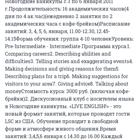
Новогодние каникулы с 3 по 6 января 2011
г.Продолжительность: 16 академических часов(4
дня по 4 ак.час)(ежедневно 2 занятия по 2
академических часа с кофе-брейком)Расписание
занятий: 3, 4, 5, 6, января, 11.00-12.30, 12.45-
14.15Форма обучения: группа 4-10 человекУровень:
Pre-Intermediate - Intermediate Программа курса:1.
Comparing careers2. Describing abilities and
difficulties3. Telling stories and exaggerating events4.
Making decisions and giving reasons for them5.
Describing plans for a trip6. Making suggestions for
visitors to your area7. Giving advice8. Talking about
moneyСтоимость курса: 3000 руб. (включая кофе-
брейки)2. Дискуссионный клуб с носителем языка
в Новогодние каникулы. «LIVE ENGLISH!» - это
новый формат занятий, которые проводят гости
LSC из США. Обучение проходит в свободной
форме и атмосфере живого общения.Время
занятий: 3,4,5,6 января с 14.30 до 16.00 Каждый