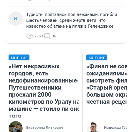
Туристы прятались под лежаками, погибли
5
шесть человек, среди жертв дети: что
известно об атаке на пляж в Геленджике
7 074
36
МНЕНИЕ
МНЕНИЕ
«Нет некрасивых
«Финал не совп
городов, есть
ожиданиями»: 
недофинансированные».
смотреть фил
Путешественники
«Старый орел» 
проехали 2000
большом экран
километров по Уралу на
честная рецен
машине — стоило ли оно
того
Екатерина Литкевич
Надежда Губар