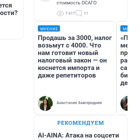
стоимость ОСАГО
ется
ности?
7 617
11
МНЕНИЕ
МНЕНИ
Продашь за 3000, налог
«Поку
возьмут с 4000. Что
мешке
нам готовит новый
предп
налоговый закон — он
расска
коснется импорта и
самом
даже репетиторов
бизне
дешев
Анастасия Завгородняя
РЕКОМЕНДУЕМ
AI-AINA: Атака на соцсети