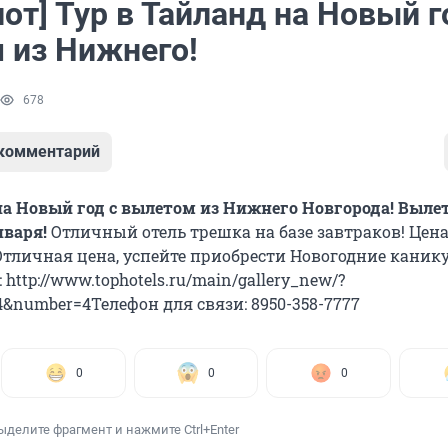
от] Тур в Тайланд на Новый г
 из Нижнего!
678
 комментарий
на Новый год с вылетом из Нижнего Новгорода! Вылет
нваря!
Отличный отель трешка на базе завтраков! Цена
 Отличная цена, успейте приобрести Новогодние каник
 http://www.tophotels.ru/main/gallery_new/?
4&number=4Телефон для связи: 8950-358-7777
0
0
0
ыделите фрагмент и нажмите Ctrl+Enter