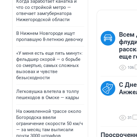
Когда заработает канатка и
что со стройкой метро —
отвечает замгубернатора
Нижегородской области
В Нижнем Новгороде ищут
Всем 
пропавшую 8-летнюю девочку
флуди
расск
«У меня есть еще пять минут»:
еще го
фельдшер скорой — о борьбе
со смертью, самых сложных
106
вызовах и чувстве
безысходности
С Дне
Анже
Легковушка влетела в толпу
пешеходов в Омске — кадры
На оживленной трассе около
Богородска ввели
31
ограничение скорости 50 км/ч
— за месяц там выписали
Просроченн
почти 3000 штрафов