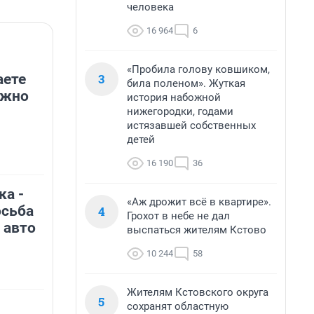
человека
16 964
6
«Пробила голову ковшиком,
3
аете
била поленом». Жуткая
ужно
история набожной
нижегородки, годами
истязавшей собственных
детей
16 190
36
ка -
«Аж дрожит всё в квартире».
осьба
4
Грохот в небе не дал
 авто
выспаться жителям Кстово
10 244
58
Жителям Кстовского округа
5
сохранят областную