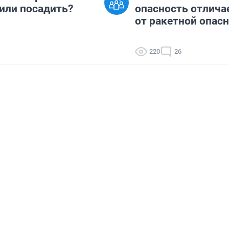
 или посадить?
опасность отлича
от ракетной опас
220
26