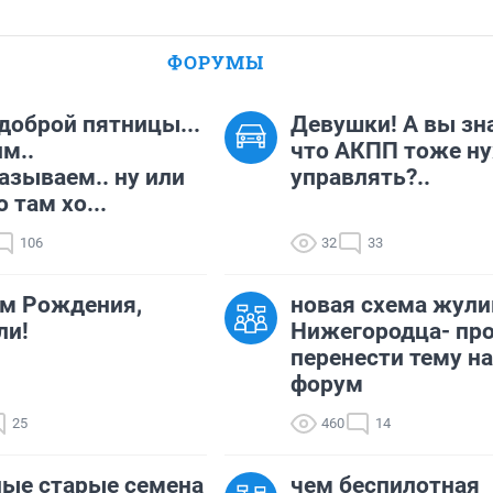
ФОРУМЫ
доброй пятницы...
Девушки! А вы зн
м..
что АКПП тоже н
азываем.. ну или
управлять?..
 там хо...
106
32
33
м Рождения,
новая схема жули
ли!
Нижегородца- пр
перенести тему на
форум
25
460
14
ые старые семена
чем беспилотная