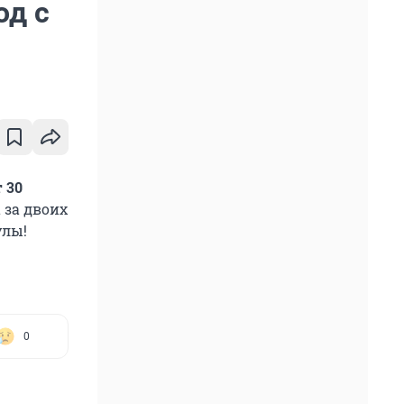
од с
 30
 за двоих
улы!
0