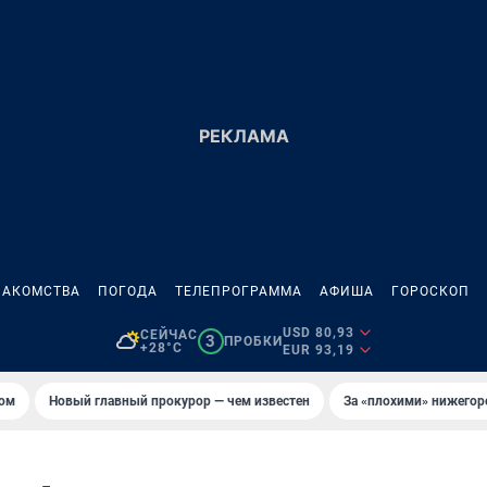
НАКОМСТВА
ПОГОДА
ТЕЛЕПРОГРАММА
АФИША
ГОРОСКОП
USD 80,93
СЕЙЧАС
3
ПРОБКИ
+28°C
EUR 93,19
том
Новый главный прокурор — чем известен
За «плохими» нижего