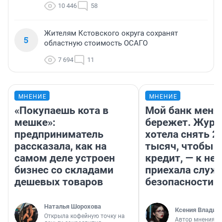
10 446
58
Жителям Кстовского округа сохранят
5
областную стоимость ОСАГО
7 694
11
МНЕНИЕ
МНЕНИЕ
«Покупаешь кота в
Мой банк меня
мешке»:
бережет. Журн
предприниматель
хотела снять 2
рассказала, как на
тысяч, чтобы п
самом деле устроен
кредит, — к не
бизнес со складами
приехала служ
дешевых товаров
безопасности
Наталья Шорохова
Ксения Владим
Открыла кофейную точку на
Автор мнения