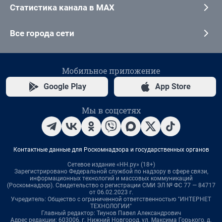
Статистика канала в MAX
Все города сети
Мобильное приложение
Google Play
App Store
Мы в соцсетях
Контактные данные для Роскомнадзора и государственных органов
Сетевое издание «НН.ру» (18+)
Зарегистрировано Федеральной службой по надзору в сфере связи,
информационных технологий и массовых коммуникаций
(Роскомнадзор). Свидетельство о регистрации СМИ ЭЛ № ФС 77 — 84717
от 06.02.2023 г.
Учредитель: Общество с ограниченной ответственностью "ИНТЕРНЕТ
ТЕХНОЛОГИИ"
Главный редактор: Тиунов Павел Александрович
Адрес редакции: 603006, г. Нижний Новгород, ул. Максима Горького, д.