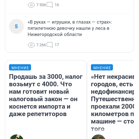
7 506
16
«В руках — игрушки, в глазах — страх»:
5
пятилетнюю девочку нашли у леса в
Нижегородской области
7 266
17
МНЕНИЕ
МНЕНИЕ
Продашь за 3000, налог
«Нет некрасив
возьмут с 4000. Что
городов, есть
нам готовит новый
недофинансиро
налоговый закон — он
Путешественн
коснется импорта и
проехали 2000
даже репетиторов
километров по 
машине — стои
того