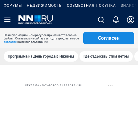
ФОРУМЫ
НЕДВИЖИМОСТЬ
СОВМЕСТНАЯ ПОКУПКА
ЗНАКОМ
На информационном ресурсе применяются cookie-
Согласен
файлы. Оставаясь на сайте, вы подтверждаете свое
согласие
на их использование.
Программа на День города в Нижнем
Где отдыхать этим летом
РЕКЛАМА • NOVGOROD.ALFAZDRAV.RU