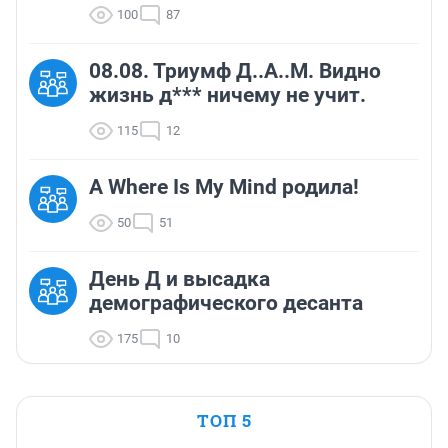
100
87
08.08. Триумф Д..А..М. Видно
жизнь д*** ничему не учит.
115
12
А Where Is My Mind родила!
50
51
День Д и высадка
демографического десанта
175
10
ТОП 5