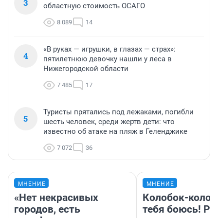
3
областную стоимость ОСАГО
8 089
14
«В руках — игрушки, в глазах — страх»:
4
пятилетнюю девочку нашли у леса в
Нижегородской области
7 485
17
Туристы прятались под лежаками, погибли
5
шесть человек, среди жертв дети: что
известно об атаке на пляж в Геленджике
7 072
36
МНЕНИЕ
МНЕНИЕ
«Нет некрасивых
Колобок-колобо
городов, есть
тебя боюсь! Ра