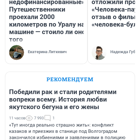
недофинансированные».
отложили прок
Путешественники
«Человека-пау
проехали 2000
отзыв о фильм
километров по Уралу на
«человека-бул
машине — стоило ли оно
того
Екатерина Литкевич
Надежда Губар
РЕКОМЕНДУЕМ
Победили рак и стали родителями
вопреки всему. История любви
якутского бегуна и его жены
11 часов
7 993
1
«Тут иногда реально страшно жить»: конфликт
казаков и приезжих в станице под Волгоградом
закончился избиениями и заявлениями в полицию