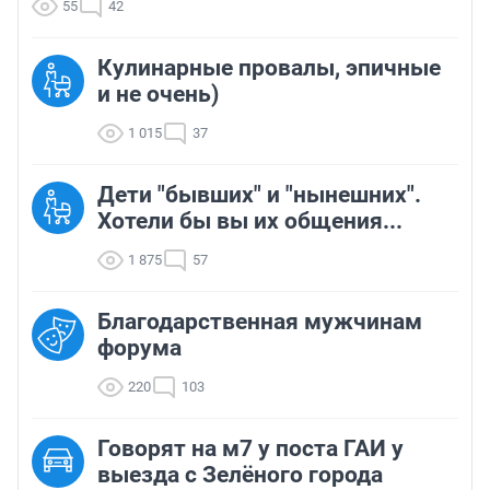
55
42
Кулинарные провалы, эпичные
и не очень)
1 015
37
Дети "бывших" и "нынешних".
Хотели бы вы их общения...
1 875
57
Благодарственная мужчинам
форума
220
103
Говорят на м7 у поста ГАИ у
выезда с Зелёного города