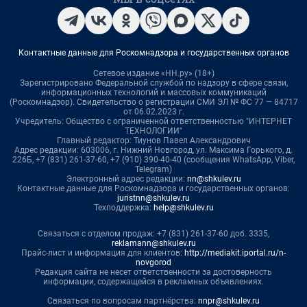
Контактные данные для Роскомнадзора и государственных органов
Сетевое издание «НН.ру» (18+)
Зарегистрировано Федеральной службой по надзору в сфере связи,
информационных технологий и массовых коммуникаций
(Роскомнадзор). Свидетельство о регистрации СМИ ЭЛ № ФС 77 — 84717
от 06.02.2023 г.
Учредитель: Общество с ограниченной ответственностью "ИНТЕРНЕТ
ТЕХНОЛОГИИ"
Главный редактор: Тиунов Павел Александрович
Адрес редакции: 603006, г. Нижний Новгород, ул. Максима Горького, д.
226Б, +7 (831) 261-37-60, +7 (910) 390-40-40 (сообщения WhatsApp, Viber,
Telegram)
Электронный адрес редакции:
nn@shkulev.ru
Контактные данные для Роскомнадзора и государственных органов:
juristnn@shkulev.ru
Техподдержка:
help@shkulev.ru
Связаться с отделом продаж: +7 (831) 261-37-60 доб. 3335,
reklamann@shkulev.ru
Прайс-лист и информация для клиентов:
http://mediakit.iportal.ru/n-
novgorod
Редакция сайта не несет ответственности за достоверность
информации, содержащейся в рекламных объявлениях.
Связаться по вопросам партнёрства:
nnpr@shkulev.ru