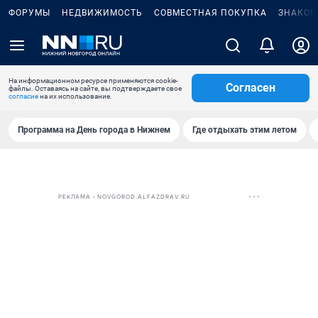
ФОРУМЫ
НЕДВИЖИМОСТЬ
СОВМЕСТНАЯ ПОКУПКА
ЗНАКОМ
На информационном ресурсе применяются cookie-
Согласен
файлы. Оставаясь на сайте, вы подтверждаете свое
согласие
на их использование.
Программа на День города в Нижнем
Где отдыхать этим летом
РЕКЛАМА • NOVGOROD.ALFAZDRAV.RU