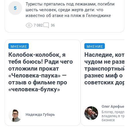
Туристы прятались под лежаками, погибли
5
шесть человек, среди жертв дети: что
известно об атаке на пляж в Геленджике
7 082
36
МНЕНИЕ
МНЕНИЕ
Колобок-колобок, я
Наследие, кото
тебя боюсь! Ради чего
чудом не разва
отложили прокат
транспортный 
«Человека-паука» —
разнес миф о 
отзыв о фильме про
советских доро
«человека-булку»
Олег Арефьев
Блогер, предпри
Надежда Губарь
владелец в тра
бизнесе