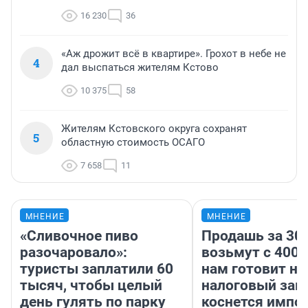
16 230
36
«Аж дрожит всё в квартире». Грохот в небе не
4
дал выспаться жителям Кстово
10 375
58
Жителям Кстовского округа сохранят
5
областную стоимость ОСАГО
7 658
11
МНЕНИЕ
МНЕНИЕ
«Сливочное пиво
Продашь за 300
разочаровало»:
возьмут с 4000
туристы заплатили 60
нам готовит н
тысяч, чтобы целый
налоговый зако
день гулять по парку
коснется импор