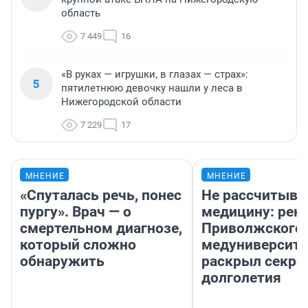
область
7 449
16
«В руках — игрушки, в глазах — страх»:
5
пятилетнюю девочку нашли у леса в
Нижегородской области
7 229
17
МНЕНИЕ
МНЕНИЕ
«Спуталась речь, понес
Не рассчитыва
пургу». Врач — о
медицину: рек
смертельном диагнозе,
Приволжского
который сложно
медуниверсите
обнаружить
раскрыл секре
долголетия