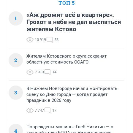
ТОП 5
«Аж дрожит всё в квартире».
1
Грохот в небе не дал выспаться
жителям Кстово
10 919
58
Жителям Кстовского округа сохранят
2
областную стоимость ОСАГО
7 913
14
В Нижнем Новгороде начали монтировать
3
сцену ко Дню города — когда пройдёт
праздник в 2026 году
7 747
17
Повреждены машины: Глеб Никитин — о
4
крупной атаке БПЛА на Нижегородскую