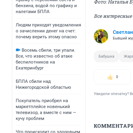
Фото: Наталья 
бензина, водой по графику и
налетами БПЛА
Все интересные
Людям приходят уведомления
о зачислении денег на счет:
Светлан
почему верить этому опасно
Бывший жу
Восемь сбили, три упали.
Все, что известно об атаке
Бабушка
Жар
беспилотников на
Екатеринбург
0
БПЛА сбили над
Нижегородской областью
Увидели опечатку? В
Покупатель приобрел на
маркетплейсе новенький
телевизор, а вместе с ним —
кучу проблем
КОММЕНТАР
Что происходит со здоровьем