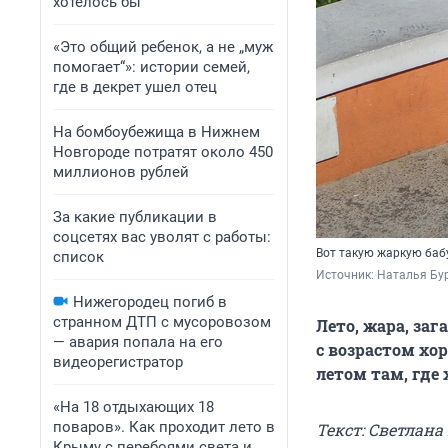
хотелось бы
«Это общий ребенок, а не „муж
помогает“»: истории семей,
где в декрет ушел отец
На бомбоубежища в Нижнем
Новгороде потратят около 450
миллионов рублей
За какие публикации в
соцсетях вас уволят с работы:
Вот такую жаркую баб
список
Источник: 
Наталья Бу
Нижегородец погиб в
странном ДТП с мусоровозом
Лето, жара, за
— авария попала на его
с возрастом хо
видеорегистратор
летом там, где 
«На 18 отдыхающих 18
поваров». Как проходит лето в
Текст: Светлана
Крыму с перебоями света и