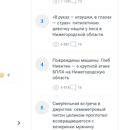
7 724
13
«В руках — игрушки, в глазах
3
— страх»: пятилетнюю
девочку нашли у леса в
Нижегородской области
6 981
16
Повреждены машины: Глеб
4
Никитин — о крупной атаке
БПЛА на Нижегородскую
0
область
6 918
16
Смертельная встреча в
5
джунглях: семиметровый
питон целиком проглотил
возвращавшегося с
вечеринки мужчину