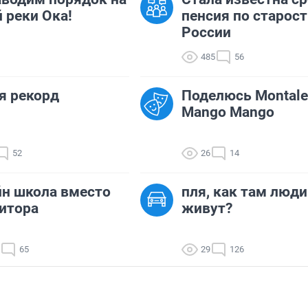
 реки Ока!
пенсия по старост
России
485
56
я рекорд
Поделюсь Montale
Mango Mango
52
26
14
н школа вместо
пля, как там люди
итора
живут?
65
29
126