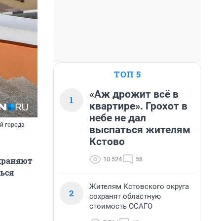
ТОП 5
«Аж дрожит всё в
1
квартире». Грохот в
небе не дал
й города
выспаться жителям
Кстово
10 524
58
охраняют
ься
Жителям Кстовского округа
2
сохранят областную
стоимость ОСАГО