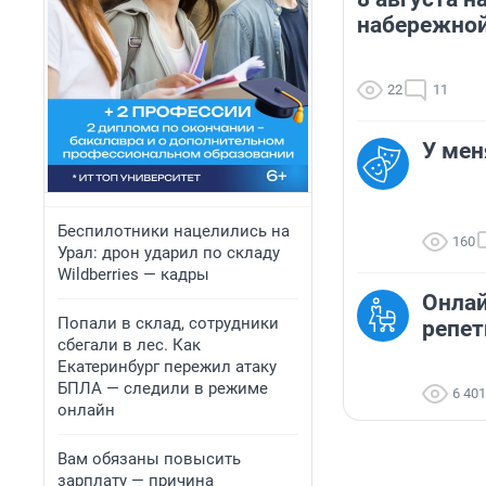
набережной
22
11
У мен
Беспилотники нацелились на
160
Урал: дрон ударил по складу
Wildberries — кадры
Онлай
Попали в склад, сотрудники
репет
сбегали в лес. Как
Екатеринбург пережил атаку
БПЛА — следили в режиме
6 401
онлайн
Вам обязаны повысить
зарплату — причина