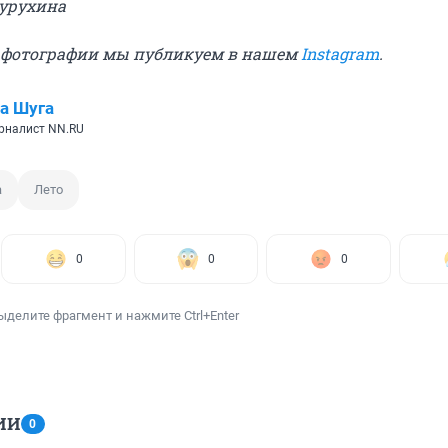
Бурухина
 фотографии мы публикуем в нашем
Instagram
.
а Шуга
рналист NN.RU
а
Лето
0
0
0
ыделите фрагмент и нажмите Ctrl+Enter
ИИ
0