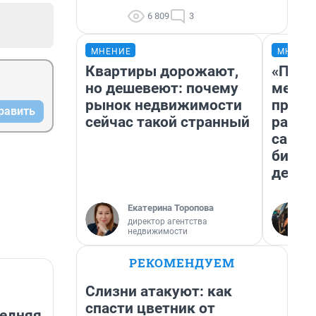
6 809
3
МНЕНИЕ
МНЕНИ
Квартиры дорожают,
«Поку
но дешевеют: почему
мешке
рынок недвижимости
предп
равить
сейчас такой странный
расска
самом
бизне
дешев
Екатерина Торопова
директор агентства
недвижимости
РЕКОМЕНДУЕМ
Слизни атакуют: как
спасти цветник от
редняя