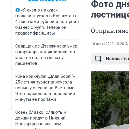
Фото дн
«Я ехал в никуда»:
лестниц
геодезист уехал в Казахстан с
4 тысячами рублей и построил
бизнес с нуля. Теперь он
Отправляясь
продает франшизы
10 июня 2019, 13:20
Сварщик из Дзержинска умер
в коридоре поликлиники: он
упал на пол на глазах у
Написать
пациентов
«Она крикнула: „Дядя Боря!“»
25-летняя туристка исчезла
ночью у океана во Вьетнаме.
Что произошло в последние
минуты ее пропажи
Осень близко: слякоть и
дожди придут в Нижний
Новгород раньше, чем