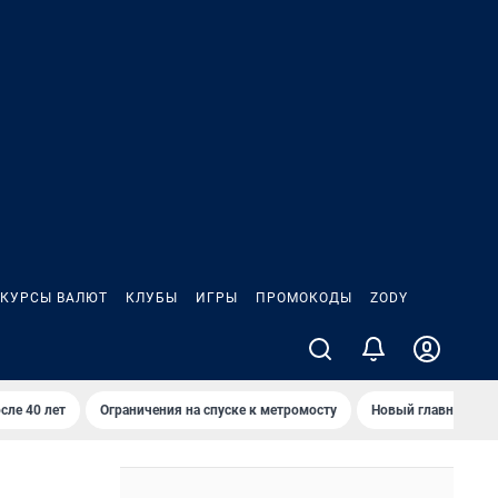
КУРСЫ ВАЛЮТ
КЛУБЫ
ИГРЫ
ПРОМОКОДЫ
ZODY
сле 40 лет
Ограничения на спуске к метромосту
Новый главный про