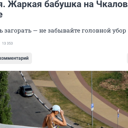
я. Жаркая бабушка на Чкало
е
 загорать — не забывайте головной убор
13 353
 комментарий