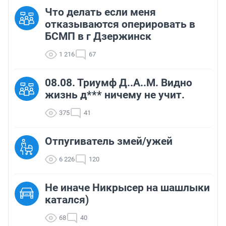
Что делать если меня
отказываются оперировать в
БСМП в г Дзержинск
1 216
67
08.08. Триумф Д..А..М. Видно
жизнь д*** ничему не учит.
375
41
Отпугиватель змей/ужей
6 226
120
Не иначе Никрысер на шашлыки
катался)
68
40