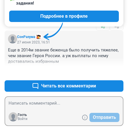
задания!
Гость
28 июня 2023, 10:13
Подробнее в профиле
Опять людей развели,,,теперь на патриотизме?!
+0
–0
СонРазума
27 июня 2023, 16:51
Еще в 2014м звание беженца было получить тяжелее, 
чем звание Героя России. а уж выплаты по нему 
доставались избранным
+0
–0
Читать все комментарии
Гость
Отправить
Войти