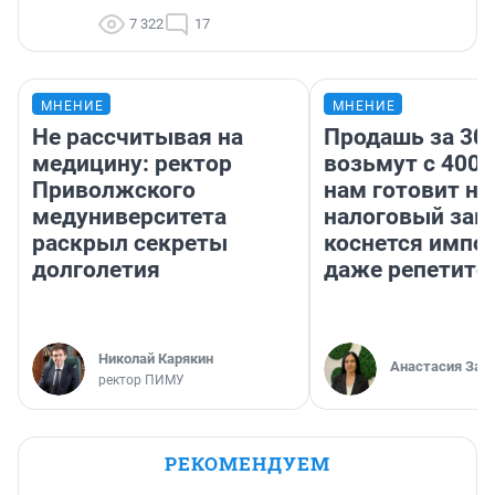
7 322
17
МНЕНИЕ
МНЕНИЕ
Не рассчитывая на
Продашь за 300
медицину: ректор
возьмут с 4000
Приволжского
нам готовит н
медуниверситета
налоговый зако
раскрыл секреты
коснется импор
долголетия
даже репетито
Николай Карякин
Анастасия Зав
ректор ПИМУ
РЕКОМЕНДУЕМ