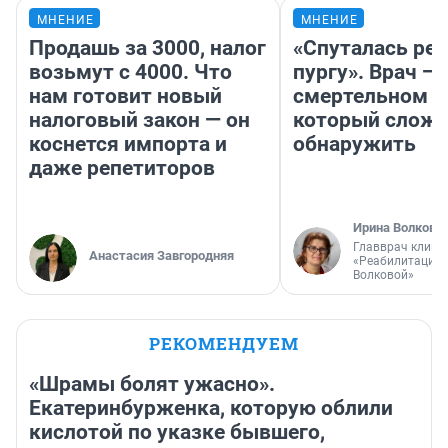
МНЕНИЕ
МНЕНИЕ
Продашь за 3000, налог
«Спуталась реч
возьмут с 4000. Что
пургу». Врач — 
нам готовит новый
смертельном д
налоговый закон — он
который слож
коснется импорта и
обнаружить
даже репетиторов
Ирина Волкова
Главврач клини
Анастасия Завгородняя
«Реабилитация 
Волковой»
РЕКОМЕНДУЕМ
«Шрамы болят ужасно».
Екатеринбурженка, которую облили
кислотой по указке бывшего,