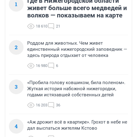
Где в Нижегородской области
1
живет больше всего медведей и
волков — показываем на карте
18 610
21
Роддом для животных. Чем живет
2
единственный нижегородский заповедник —
здесь природа отдыхает от человека
16 980
6
«Пробила голову ковшиком, била поленом».
3
Жуткая история набожной нижегородки,
годами истязавшей собственных детей
16 203
36
«Аж дрожит всё в квартире». Грохот в небе не
4
дал выспаться жителям Кстово