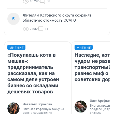
10 296
58
Жителям Кстовского округа сохранят
5
областную стоимость ОСАГО
7 632
11
МНЕНИЕ
МНЕНИЕ
«Покупаешь кота в
Наследие, кото
мешке»:
чудом не разва
предприниматель
транспортный 
рассказала, как на
разнес миф о 
самом деле устроен
советских доро
бизнес со складами
дешевых товаров
Олег Арефьев
Наталья Шорохова
Блогер, предпри
Открыла кофейную точку на
владелец в тра
деньги соцразвития
бизнесе