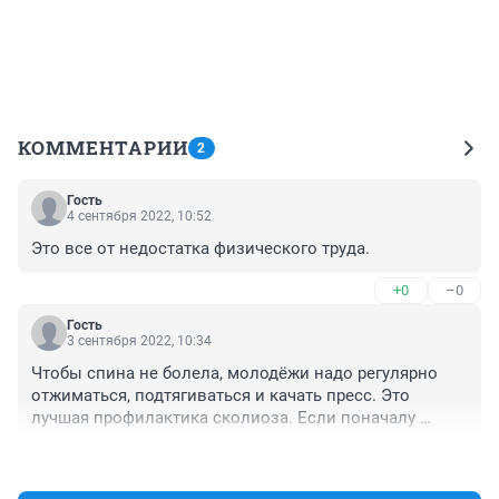
КОММЕНТАРИИ
2
Гость
4 сентября 2022, 10:52
Это все от недостатка физического труда.
+0
–0
Гость
3 сентября 2022, 10:34
Чтобы спина не болела, молодёжи надо регулярно 
отжиматься, подтягиваться и качать пресс. Это 
лучшая профилактика сколиоза. Если поначалу 
трудно подтянуться - пусть идут в тренажёрку и 
+0
–0
делают тягу на верхнем блоке с небольшими весами, 
постепенно наращивая нагрузку. Я сам в 10м классе 