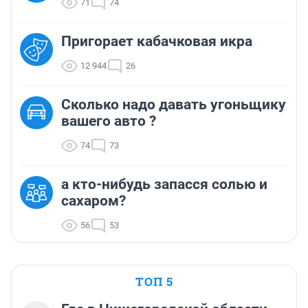
71
74
Пригорает кабачковая икра
12 944
26
Сколько надо давать угоньщику
вашего авто ?
74
73
а кто-нибудь запасся солью и
сахаром?
56
53
ТОП 5