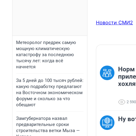
Новости СМИ2
Метеоролог предрек самую
мощную климатическую
катастрофу за последнюю
тысячу лет: когда всё
начнется
Норм 
приле
За 5 дней до 100 тысяч рублей:
хохля
какую подработку предлагают
на Восточном экономическом
форуме и сколько за что
2 590
обещают
Ну вот
Замгубернатора назвал
предварительные сроки
строительства ветки Мыза —