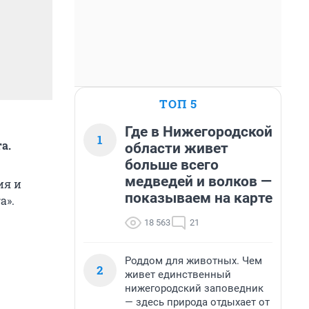
ТОП 5
Где в Нижегородской
1
а.
области живет
больше всего
медведей и волков —
ия и
показываем на карте
а».
18 563
21
Роддом для животных. Чем
2
живет единственный
нижегородский заповедник
— здесь природа отдыхает от