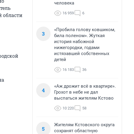
но
человека
тель
16 959
6
й области
«Пробила голову ковшиком,
3
била поленом». Жуткая
история набожной
нижегородки, годами
истязавшей собственных
родской
детей
16 183
36
на
«Аж дрожит всё в квартире».
4
Грохот в небе не дал
выспаться жителям Кстово
10 220
58
Жителям Кстовского округа
5
сохранят областную