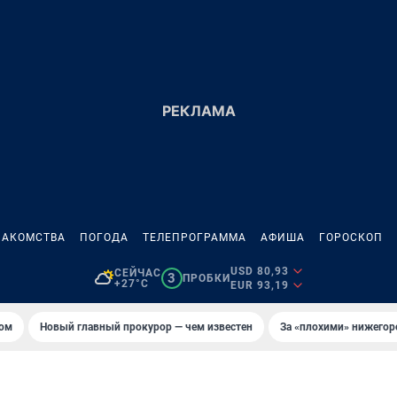
НАКОМСТВА
ПОГОДА
ТЕЛЕПРОГРАММА
АФИША
ГОРОСКОП
USD 80,93
СЕЙЧАС
3
ПРОБКИ
+27°C
EUR 93,19
том
Новый главный прокурор — чем известен
За «плохими» нижего