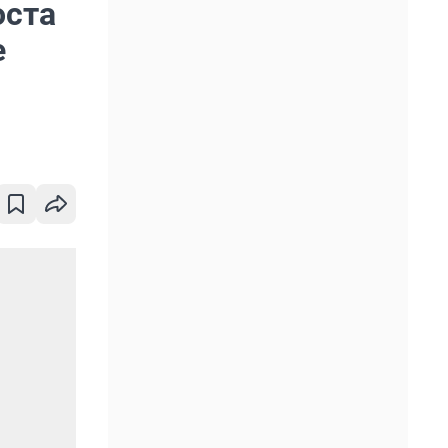
оста
е