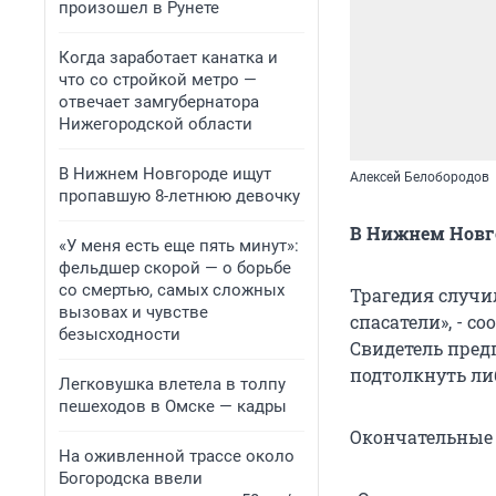
произошел в Рунете
Когда заработает канатка и
что со стройкой метро —
отвечает замгубернатора
Нижегородской области
В Нижнем Новгороде ищут
Алексей Белобородов
пропавшую 8-летнюю девочку
В Нижнем Новго
«У меня есть еще пять минут»:
фельдшер скорой — о борьбе
со смертью, самых сложных
Трагедия случи
вызовах и чувстве
спасатели», - 
безысходности
Свидетель пред
подтолкнуть либ
Легковушка влетела в толпу
пешеходов в Омске — кадры
Окончательные 
На оживленной трассе около
Богородска ввели