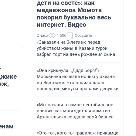
дети на свете»: как
медвежонок Момота
покорил буквально весь
интернет. Видео
2 часа
1 506
Обсудить
«Заказали на 3-летие»: перед
убийством жены в Казани турок
забрал торт на день рождения сына
т
«Она крикнула: „Дядя Боря!“»
джике
Москвичка исчезла ночью у океана
во Вьетнаме. Что произошло в
яж,
последние минуты пропажи девушки
«Мы начали в самое нестабильное
время»: как многодетная мама из
Архангельска создала свой бизнес
енам
«Это тот, кого ты травила»: прикамца