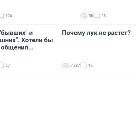
126
58
28
"бывших" и
Почему лук не растет?
шних". Хотели бы
 общения...
27
7 387
19