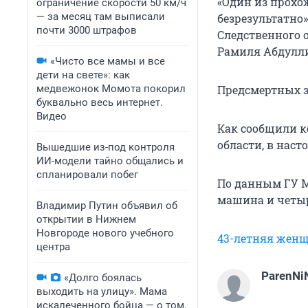
«Один из прохо
ограничение скорости 50 км/ч
— за месяц там выписали
безрезультатно»
почти 3000 штрафов
Следственного 
Рамиля Абдулл
«Чисто все мамы и все
дети на свете»: как
медвежонок Момота покорил
Предсмертных з
буквально весь интернет.
Видео
Как сообщили к
области, в нас
Вышедшие из-под контроля
ИИ-модели тайно общались и
спланировали побег
По данным ГУ М
машина и четыр
Владимир Путин объявил об
открытии в Нижнем
Новгороде нового учебного
43-летняя женщ
центра
ParenNi
«Долго боялась
выходить на улицу». Мама
искалеченного бойца — о том,