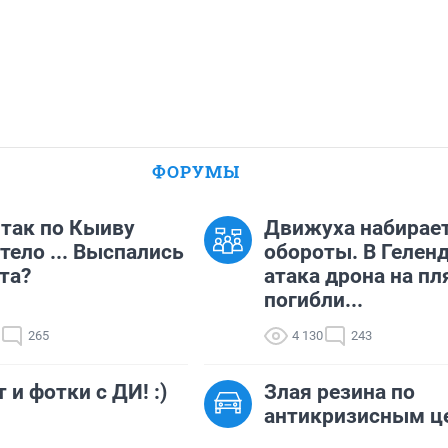
ФОРУМЫ
так по Кыиву
Движуха набирае
тело ... Выспались
обороты. В Гелен
та?
атака дрона на пл
погибли...
265
4 130
243
 и фотки с ДИ! :)
Злая резина по
антикризисным ц