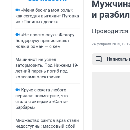
Мужчина
«Меня бесила моя роль»:
и разби
как сегодня выглядит Пуговка
из «Папиных дочек»
Проводится
«Не просто слух»: Федору
Бондарчуку приписывают
24 февраля 2015, 19:1
новый роман — с кем
Написать
Машинист не успел
затормозить. Под Нижним 19-
летний парень погиб под
колесами электрички
Круче сюжета любого
сериала: посмотрите, что
стало с актерами «Санта-
Барбары»
Множество сайтов враз стали
недоступны: массовый сбой