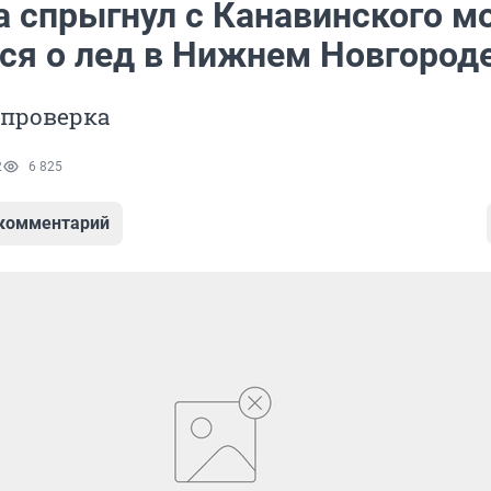
 спрыгнул с Канавинского м
лся о лед в Нижнем Новгород
 проверка
2
6 825
 комментарий