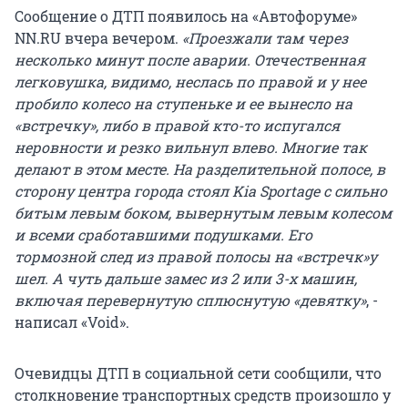
Сообщение о ДТП появилось на «Автофоруме»
NN.RU вчера вечером.
«Проезжали там через
несколько минут после аварии. Отечественная
легковушка, видимо, неслась по правой и у нее
пробило колесо на ступеньке и ее вынесло на
«встречку», либо в правой кто-то испугался
неровности и резко вильнул влево. Многие так
делают в этом месте. На разделительной полосе, в
сторону центра города стоял Kia Sportage с сильно
битым левым боком, вывернутым левым колесом
и всеми сработавшими подушками. Его
тормозной след из правой полосы на «встречк»у
шел. А чуть дальше замес из 2 или 3-х машин,
включая перевернутую сплюснутую «девятку»
, -
написал «Void».
Очевидцы ДТП в социальной сети сообщили, что
столкновение транспортных средств произошло у