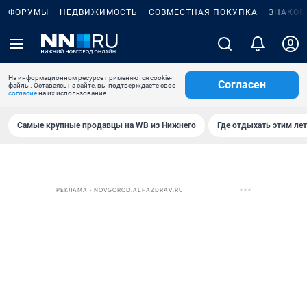
ФОРУМЫ
НЕДВИЖИМОСТЬ
СОВМЕСТНАЯ ПОКУПКА
ЗНАКОМ
На информационном ресурсе применяются cookie-
Согласен
файлы. Оставаясь на сайте, вы подтверждаете свое
согласие
на их использование.
Самые крупные продавцы на WB из Нижнего
Где отдыхать этим ле
РЕКЛАМА • NOVGOROD.ALFAZDRAV.RU