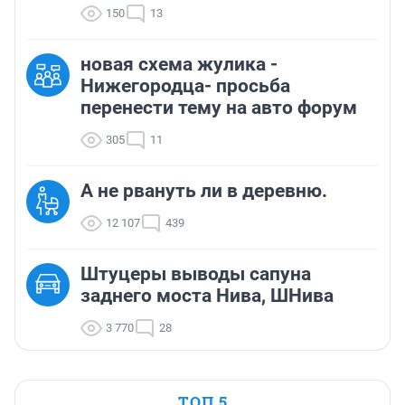
150
13
новая схема жулика -
Нижегородца- просьба
перенести тему на авто форум
305
11
А не рвануть ли в деревню.
12 107
439
Штуцеры выводы сапуна
заднего моста Нива, ШНива
3 770
28
ТОП 5