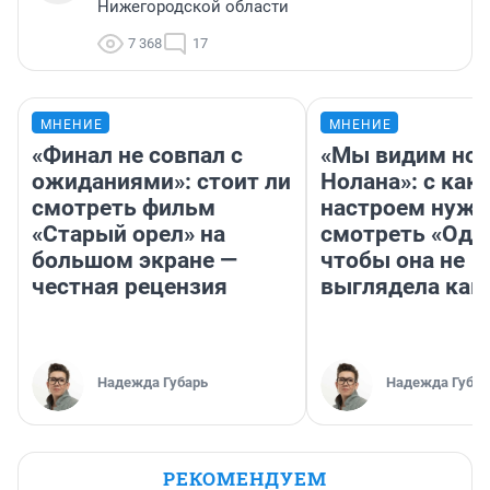
Нижегородской области
7 368
17
МНЕНИЕ
МНЕНИЕ
«Финал не совпал с
«Мы видим нов
ожиданиями»: стоит ли
Нолана»: с как
смотреть фильм
настроем нужн
«Старый орел» на
смотреть «Оди
большом экране —
чтобы она не
честная рецензия
выглядела как
Надежда Губарь
Надежда Губар
РЕКОМЕНДУЕМ