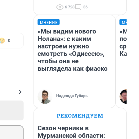
6 728
36
МНЕНИЕ
МНЕНИ
«Мы видим нового
«Маши
Нолана»: с каким
полет
0
настроем нужно
сравн
смотреть «Одиссею»,
Казах
чтобы она не
выглядела как фиаско
Надежда Губарь
РЕКОМЕНДУЕМ
Сезон черники в
Мурманской области: