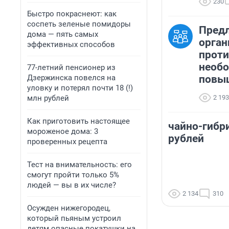
230
Быстро покраснеют: как
соспеть зеленые помидоры
Пред
дома — пять самых
орган
эффективных способов
прот
необо
77-летний пенсионер из
Дзержинска повелся на
повыш
уловку и потерял почти 18 (!)
млн рублей
2 193
Как приготовить настоящее
чайно-гибр
мороженое дома: 3
рублей
проверенных рецепта
Тест на внимательность: его
смогут пройти только 5%
людей — вы в их числе?
2 134
310
Осужден нижегородец,
который пьяным устроил
детям опасные покатушки на