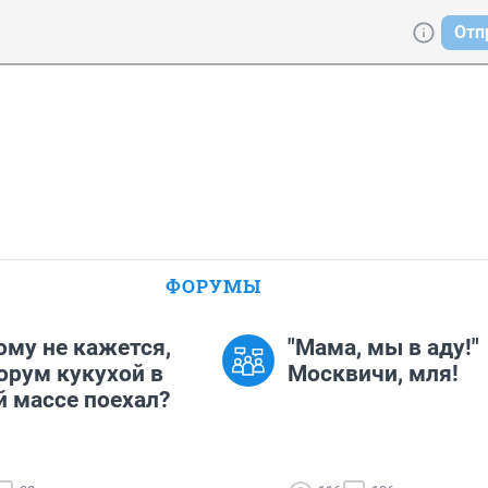
Отп
ФОРУМЫ
ому не кажется,
"Мама, мы в аду!"
орум кукухой в
Москвичи, мля!
 массе поехал?