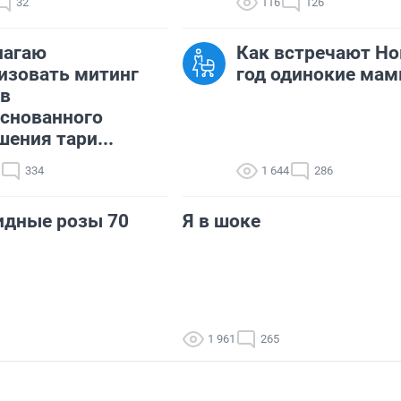
32
116
126
лагаю
Как встречают Н
изовать митинг
год одинокие ма
ив
снованного
ения тари...
334
1 644
286
идные розы 70
Я в шоке
1 961
265