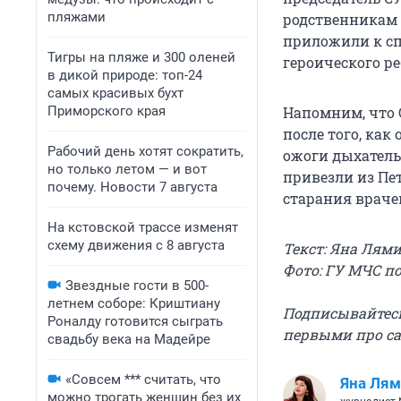
пляжами
родственникам 
приложили к сп
Тигры на пляже и 300 оленей
героического ре
в дикой природе: топ-24
самых красивых бухт
Приморского края
Напомним, что
после того, как
Рабочий день хотят сократить,
ожоги дыхатель
но только летом — и вот
привезли из Пет
почему. Новости 7 августа
старания враче
На кстовской трассе изменят
схему движения с 8 августа
Текст: Яна Лям
Фото: ГУ МЧС п
Звездные гости в 500-
летнем соборе: Криштиану
Подписывайтес
Роналду готовится сыграть
первыми про са
свадьбу века на Мадейре
«Совсем *** считать, что
Яна Лям
можно трогать женщин без их