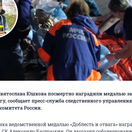
Святослава Юшкова посмертно наградили медалью за
агу, сообщает пресс-служба следственного управления
комитета России.
нка ведомственной медалью «Доблесть и отвага» нагр
У СК Александр Бастрыкин. Он выразил соболезнован