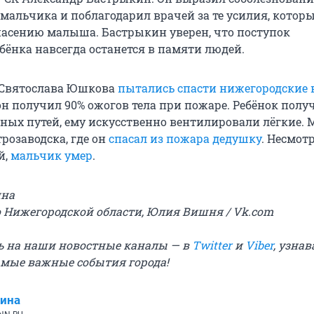
мальчика и поблагодарил врачей за те усилия, котор
асению малыша. Бастрыкин уверен, что поступок
бёнка навсегда останется в памяти людей.
 Святослава Юшкова
пытались спасти нижегородские 
 он получил 90% ожогов тела при пожаре. Ребёнок полу
ных путей, ему искусственно вентилировали лёгкие.
розаводска, где он
спасал из пожара дедушку
. Несмотр
й,
мальчик умер
.
ина
о Нижегородской области, Юлия Вишня / Vk.com
ь на наши новостные каналы — в
Twitter
и
Viber
, узнав
мые важные события города!
ина