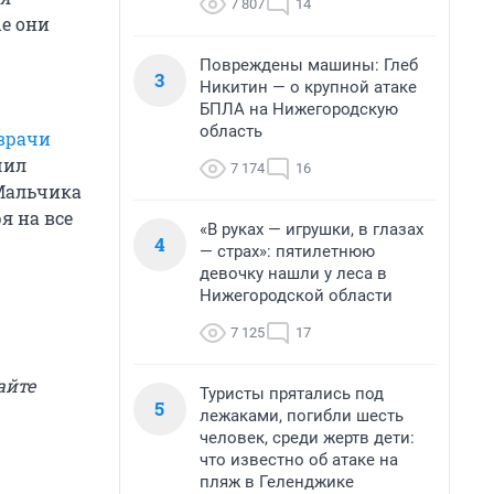
7 807
14
ые они
Повреждены машины: Глеб
3
Никитин — о крупной атаке
БПЛА на Нижегородскую
область
врачи
чил
7 174
16
 Мальчика
я на все
«В руках — игрушки, в глазах
4
— страх»: пятилетнюю
девочку нашли у леса в
Нижегородской области
7 125
17
айте
Туристы прятались под
5
лежаками, погибли шесть
человек, среди жертв дети:
что известно об атаке на
пляж в Геленджике