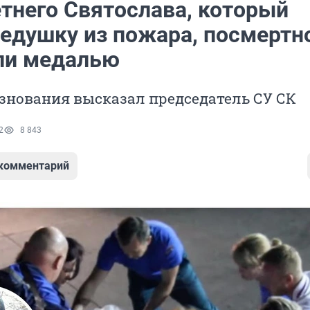
тнего Святослава, который
дедушку из пожара, посмертн
ли медалью
знования высказал председатель СУ СК
2
8 843
 комментарий