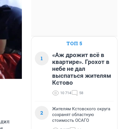
ТОП 5
«Аж дрожит всё в
1
квартире». Грохот в
небе не дал
выспаться жителям
Кстово
10 714
58
Жителям Кстовского округа
2
сохранят областную
стоимость ОСАГО
адил
ия