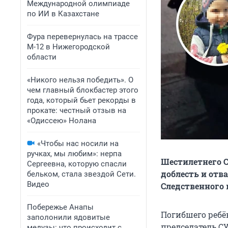
Международной олимпиаде
по ИИ в Казахстане
Фура перевернулась на трассе
М-12 в Нижегородской
области
«Никого нельзя победить». О
чем главный блокбастер этого
года, который бьет рекорды в
прокате: честный отзыв на
«Одиссею» Нолана
«Чтобы нас носили на
ручках, мы любим»: нерпа
Шестилетнего 
Сергеевна, которую спасли
доблесть и отв
бельком, стала звездой Сети.
Видео
Следственного 
Побережье Анапы
Погибшего ребё
заполонили ядовитые
председатель С
медузы: что происходит с