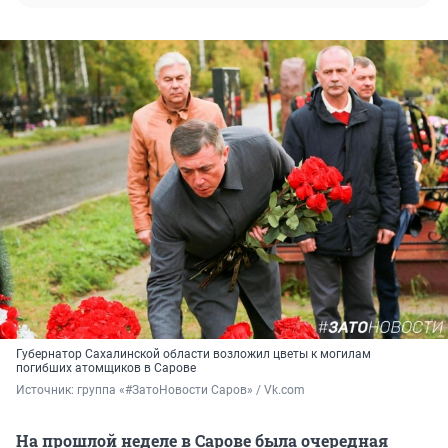
Губернатор Сахалинской области возложил цветы к могилам
погибших атомщиков в Сарове
Источник: 
группа «#ЗатоНовости Саров» / Vk.com
На прошлой неделе в Сарове была очередная