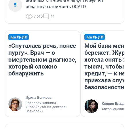
Жителям Кстовского округа сохранят
5
областную стоимость ОСАГО
7 610
11
МНЕНИЕ
МНЕНИЕ
«Спуталась речь, понес
Мой банк меня
пургу». Врач — о
бережет. Журн
смертельном диагнозе,
хотела снять 2
который сложно
тысяч, чтобы п
обнаружить
кредит, — к не
приехала служ
безопасности
Ирина Волкова
Главврач клиники
Ксения Владим
«Реабилитация доктора
Автор мнения
Волковой»