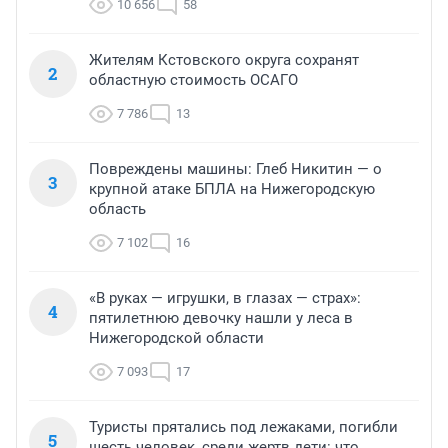
10 656
58
Жителям Кстовского округа сохранят
2
областную стоимость ОСАГО
7 786
13
Повреждены машины: Глеб Никитин — о
3
крупной атаке БПЛА на Нижегородскую
область
7 102
16
«В руках — игрушки, в глазах — страх»:
4
пятилетнюю девочку нашли у леса в
Нижегородской области
7 093
17
Туристы прятались под лежаками, погибли
5
шесть человек, среди жертв дети: что