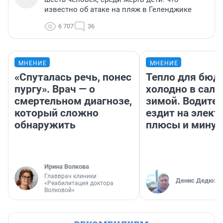
известно об атаке на пляж в Геленджике
6 707
36
МНЕНИЕ
МНЕНИЕ
«Спуталась речь, понес
Тепло для бюд
пургу». Врач — о
холодно в сало
смертельном диагнозе,
зимой. Водител
который сложно
ездит на элект
обнаружить
плюсы и мину
Ирина Волкова
Главврач клиники
Денис Дедюхи
«Реабилитация доктора
Волковой»