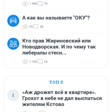
1 498
79
А как вы называете "ОКУ"?
29
38
Кто прав Жириновский или
Новодворская. И по чему так
либералы стесн...
1 160
65
ТОП 5
«Аж дрожит всё в квартире».
1
Грохот в небе не дал выспаться
жителям Кстово