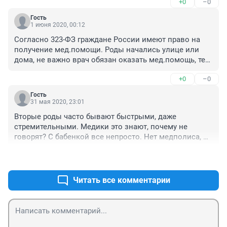
+0
–0
учете а завтра родить на камчатке... женщина родила 
во дворе!!! это просто в голове не укладывается!!! где 
Гость
скорая была?
1 июня 2020, 00:12
Согласно 323-ФЗ граждане России имеют право на 
получение мед.помощи. Роды начались улице или 
дома, не важно врач обязан оказать мед.помощь, тем 
более, что это не были врачи проходившие мимо и 
+0
–0
случайно увидевшие такую историю. Не надо 
нападать на роженицу. Она нуждалась в мед.помощи, 
Гость
а не в оценке ее личности и действий. Пусть каждый 
31 мая 2020, 23:01
занимается своей работой. А маме и малышке 
Вторые роды часто бывают быстрыми, даже 
здоровья.
стремительными. Медики это знают, почему не 
говорят? С бабенкой все непросто. Нет медполиса, 
м.б. и регистрации. Поэтому и инсценировали роды 
+1
–0
на улице. Тетя, все заснявшая - свидетельница или 
сообщница? А у бабенки мозги отдыхают, это правда.
Читать все комментарии