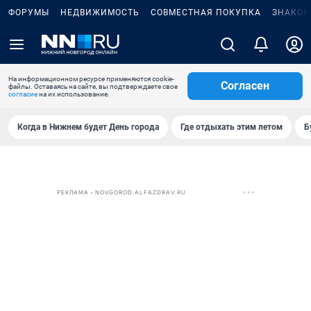
ФОРУМЫ
НЕДВИЖИМОСТЬ
СОВМЕСТНАЯ ПОКУПКА
ЗНАКОМ
На информационном ресурсе применяются cookie-
Согласен
файлы. Оставаясь на сайте, вы подтверждаете свое
согласие
на их использование.
Когда в Нижнем будет День города
Где отдыхать этим летом
Б
РЕКЛАМА • NOVGOROD.ALFAZDRAV.RU