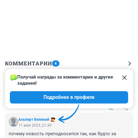
КОММЕНТАРИИ
4
Получай награды за комментарии и другие 
Гость
12 мая 2023, 10:01
задания!
Газель восстановлению не подлежит, а бампера 
Подробнее в профиле
вообще невидно.
+0
–0
Альберт Великий
11 мая 2023, 21:30
почему новость преподносится так, как будто за 