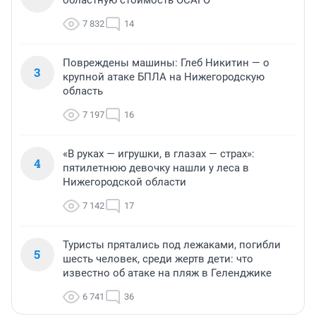
областную стоимость ОСАГО
7 832
14
Повреждены машины: Глеб Никитин — о
3
крупной атаке БПЛА на Нижегородскую
область
7 197
16
«В руках — игрушки, в глазах — страх»:
4
пятилетнюю девочку нашли у леса в
Нижегородской области
7 142
17
Туристы прятались под лежаками, погибли
5
шесть человек, среди жертв дети: что
известно об атаке на пляж в Геленджике
6 741
36