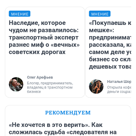
МНЕНИЕ
МНЕНИЕ
Наследие, которое
«Покупаешь ко
чудом не развалилось:
мешке»:
транспортный эксперт
предпринимат
разнес миф о «вечных»
рассказала, как
советских дорогах
самом деле ус
бизнес со скл
дешевых това
Олег Арефьев
Наталья Шорох
Блогер, предприниматель,
владелец в транспортном
Открыла кофейн
бизнесе
деньги соцразв
РЕКОМЕНДУЕМ
«Не хочется в это верить». Как
сложилась судьба «следователя на