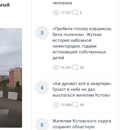
человека
емый
17 021
6
«Пробила голову ковшиком,
3
била поленом». Жуткая
история набожной
нижегородки, годами
истязавшей собственных
детей
16 241
36
«Аж дрожит всё в квартире».
4
Грохот в небе не дал
выспаться жителям Кстово
10 389
58
Жителям Кстовского округа
5
сохранят областную