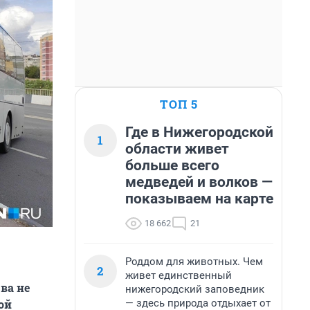
ТОП 5
Где в Нижегородской
1
области живет
больше всего
медведей и волков —
показываем на карте
18 662
21
Роддом для животных. Чем
2
живет единственный
ва не
нижегородский заповедник
— здесь природа отдыхает от
ой