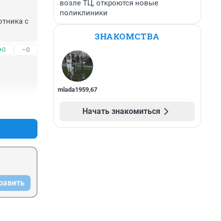
возле ТЦ, откроются новые
поликлиники
тника с 
ЗНАКОМСТВА
+0
–0
mlada1959
,
67
+0
–2
Начать знакомиться
равить