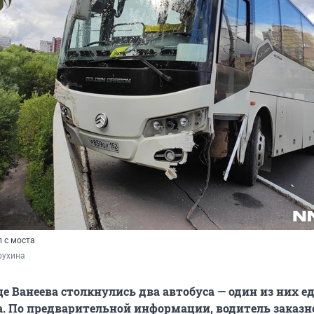
 с моста
рухина
е Ванеева столкнулись два автобуса — один из них ед
а. По предварительной информации, водитель заказн