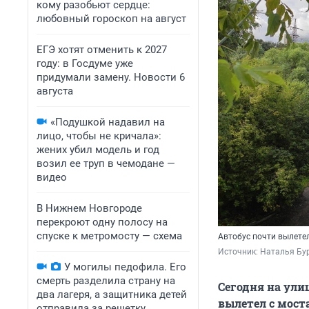
кому разобьют сердце:
любовный гороскоп на август
ЕГЭ хотят отменить к 2027
году: в Госдуме уже
придумали замену. Новости 6
августа
«Подушкой надавил на
лицо, чтобы не кричала»:
жених убил модель и год
возил ее труп в чемодане —
видео
В Нижнем Новгороде
перекроют одну полосу на
спуске к метромосту — схема
Автобус почти вылетел
Источник: 
Наталья Бу
У могилы педофила. Его
смерть разделила страну на
Сегодня на улиц
два лагеря, а защитника детей
вылетел с мост
отправила за решетку