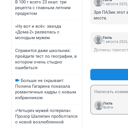
В 100 г всего 23 ккал: три
1 августа 2023,
рецепта с главным летним
Зря ПАЗик этот 
продуктом
моста.
«Ну вот и всё»: звезда
«Дома-2» развелась с
молодым мужем
Гость
1 августа 2023,
Должны присест
Справится даже школьник:
пройдите тест по географии, в
котором очень стыдно
ошибиться
Больше не скрывает:
Полина Гагарина показала
романтичные кадры с новым
избранником
Гость
Войти
«Четырех мужей потеряла»:
Прохор Шаляпин проболтался
о новой возлюбленной