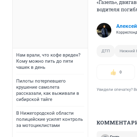
«Газель», двига
водителя погиб
Алексе
Корреспонд
ДТП
Нижний 
Нам врали, что кофе вреден?
Кому можно пить до пяти
чашек в день
0
Пилоты потерпевшего
крушение самолета
Увидели опечатку? В
рассказали, как выживали в
сибирской тайге
В Нижегородской области
полицейские усилят контроль
КОММЕНТАР
за мотоциклистами
Гость