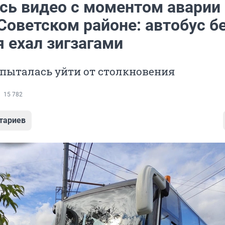
сь видео с моментом аварии 
Советском районе: автобус б
 ехал зигзагами
пыталась уйти от столкновения
15 782
тариев