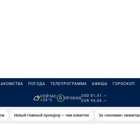
НАКОМСТВА
ПОГОДА
ТЕЛЕПРОГРАММА
АФИША
ГОРОСКОП
USD 81,41
СЕЙЧАС
0
ПРОБКИ
+20°C
EUR 94,06
том
Новый главный прокурор — чем известен
За «плохими» нижего