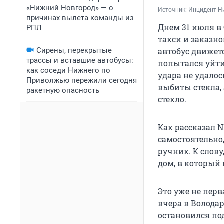
«Нижний Новгород» — о
Источник: 
Инцидент Н
причинах вылета команды из
Днем 31 июля в
РПЛ
такси и заказно
автобус движет
Сирены, перекрытые
трассы и вставшие автобусы:
попытался уйти
как соседи Нижнего по
удара не удалос
Приволжью пережили сегодня
выбиты стекла,
ракетную опасность
стекло.
Как рассказал N
самостоятельно
ручник. К слову
дом, в который 
Это уже не перв
вчера в Волода
остановился по