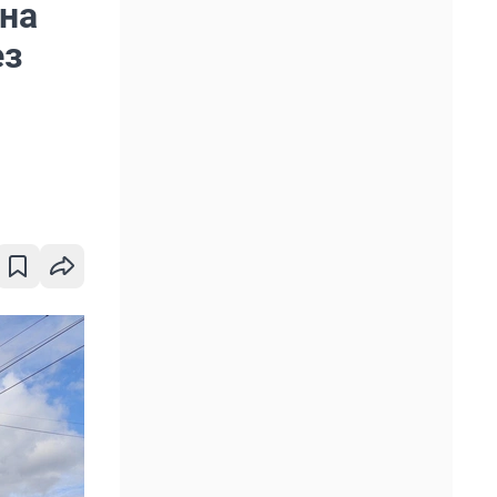
на
ез