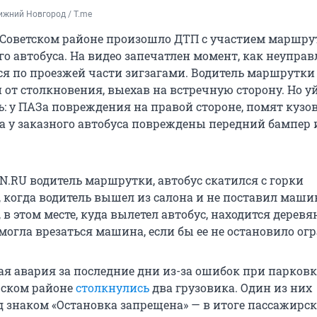
ижний Новгород / T.me
 Советском районе произошло ДТП с участием маршру
го автобуса. На видео запечатлен момент, как неупр
ся по проезжей части зигзагами. Водитель маршрутки
 от столкновения, выехав на встречную сторону. Но у
ь: у ПАЗа повреждения на правой стороне, помят кузов
 а у заказного автобуса повреждены передний бампер 
N.RU водитель маршрутки, автобус скатился с горки
, когда водитель вышел из салона и не поставил маши
, в этом месте, куда вылетел автобус, находится дерев
могла врезаться машина, если бы ее не остановило ог
ая авария за последние дни из-за ошибок при парковке
рском районе
столкнулись
два грузовика. Один из них
д знаком «Остановка запрещена» — в итоге пассажирс