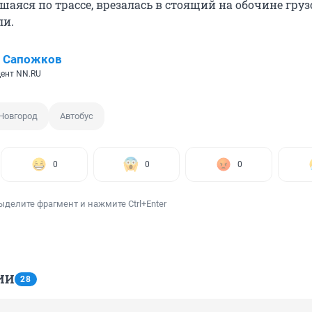
вшаяся по трассе, врезалась в стоящий на обочине груз
ли.
й Сапожков
ент NN.RU
Новгород
Автобус
0
0
0
ыделите фрагмент и нажмите Ctrl+Enter
ИИ
28