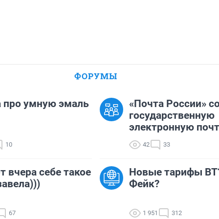
ФОРУМЫ
 про умную эмаль
«Почта России» с
государственную
электронную почт.
10
42
33
от вчера себе такое
Новые тарифы ВТ
завела)))
Фейк?
67
1 951
312