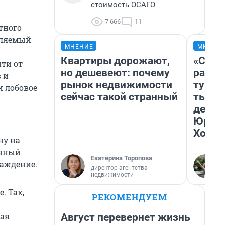
стоимость ОСАГО
7 666
11
тного
авляемый
МНЕНИЕ
МНЕНИ
Квартиры дорожают,
«Слив
йти от
но дешевеют: почему
разоч
 и
рынок недвижимости
турис
и лобовое
сейчас такой странный
тысяч
день 
Юрско
Хогва
ну на
янный
Екатерина Торопова
раждение.
директор агентства
недвижимости
. Так,
РЕКОМЕНДУЕМ
кая
Август перевернет жизнь