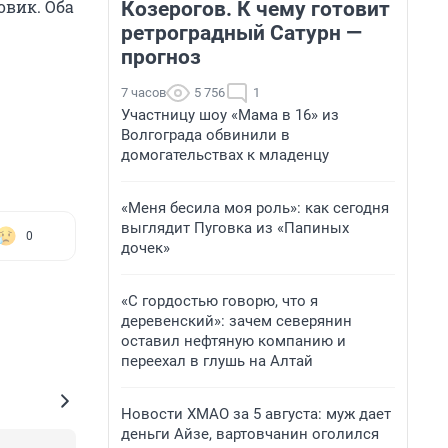
овик. Оба
Козерогов. К чему готовит
ретроградный Сатурн —
прогноз
7 часов
5 756
1
Участницу шоу «Мама в 16» из
Волгограда обвинили в
домогательствах к младенцу
«Меня бесила моя роль»: как сегодня
выглядит Пуговка из «Папиных
0
дочек»
«С гордостью говорю, что я
деревенский»: зачем северянин
оставил нефтяную компанию и
переехал в глушь на Алтай
Новости ХМАО за 5 августа: муж дает
деньги Айзе, вартовчанин оголился