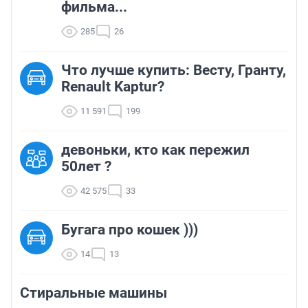
фильма...
285
26
Что лучше купить: Весту, Гранту,
Renault Kaptur?
11 591
199
девоньки, кто как пережил
50лет ?
42 575
33
Бугага про кошек )))
14
13
Стиральные машины