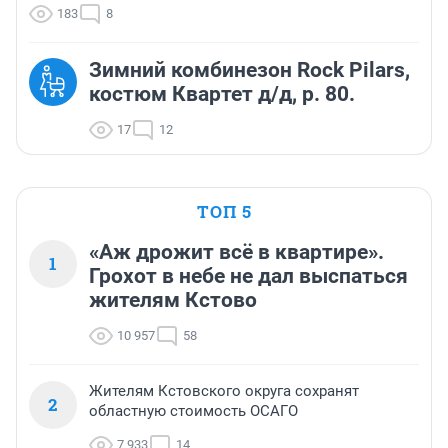
183
8
Зимний комбинезон Rock Pilars,
костюм Квартет д/д, р. 80.
17
12
ТОП 5
«Аж дрожит всё в квартире».
1
Грохот в небе не дал выспаться
жителям Кстово
10 957
58
Жителям Кстовского округа сохранят
2
областную стоимость ОСАГО
7 933
14