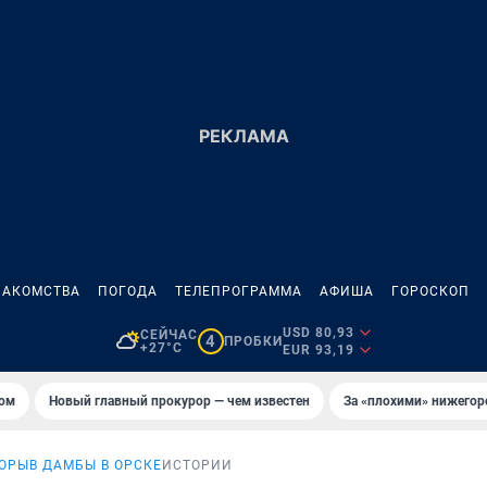
НАКОМСТВА
ПОГОДА
ТЕЛЕПРОГРАММА
АФИША
ГОРОСКОП
USD 80,93
СЕЙЧАС
4
ПРОБКИ
+27°C
EUR 93,19
том
Новый главный прокурор — чем известен
За «плохими» нижего
ОРЫВ ДАМБЫ В ОРСКЕ
ИСТОРИИ