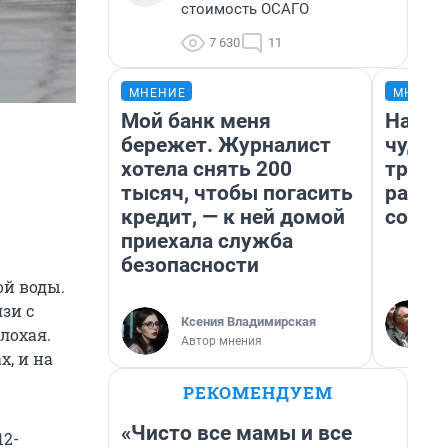
стоимость ОСАГО
7 630
11
МНЕНИЕ
МНЕНИ
Мой банк меня
Насле
бережет. Журналист
чудом
хотела снять 200
транс
тысяч, чтобы погасить
разне
кредит, — к ней домой
совет
приехала служба
безопасности
ой воды.
зи с
Ксения Владимирская
лохая.
Автор мнения
х, и на
РЕКОМЕНДУЕМ
«Чисто все мамы и все
12-