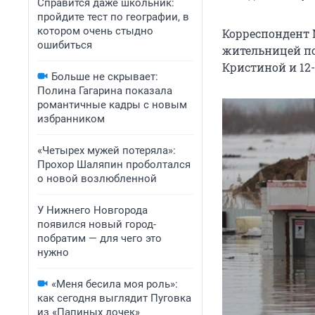
Справится даже школьник:
пройдите тест по географии, в
котором очень стыдно
Корреспондент 
ошибиться
жительницей пос
Кристиной и 12
Больше не скрывает:
Полина Гагарина показала
романтичные кадры с новым
избранником
«Четырех мужей потеряла»:
Прохор Шаляпин проболтался
о новой возлюбленной
У Нижнего Новгорода
появился новый город-
побратим — для чего это
нужно
«Меня бесила моя роль»:
как сегодня выглядит Пуговка
из «Папиных дочек»