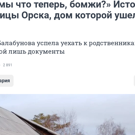
 мы что теперь, бомжи?» Ист
ицы Орска, дом которой уше
алабунова успела уехать к родственника
бой лишь документы
2 891
ария