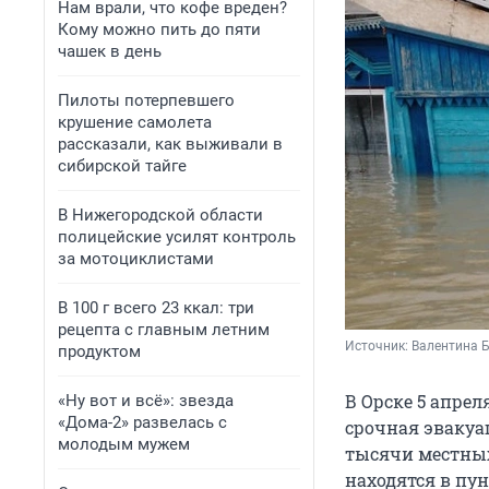
Нам врали, что кофе вреден?
Кому можно пить до пяти
чашек в день
Пилоты потерпевшего
крушение самолета
рассказали, как выживали в
сибирской тайге
В Нижегородской области
полицейские усилят контроль
за мотоциклистами
В 100 г всего 23 ккал: три
рецепта с главным летним
Источник: 
Валентина Б
продуктом
В Орске 5 апрел
«Ну вот и всё»: звезда
«Дома-2» развелась с
срочная эвакуац
молодым мужем
тысячи местных
находятся в пу