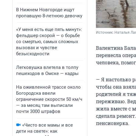
В Нижнем Новгороде ищут
пропавшую 8-летнюю девочку
«У меня есть еще пять минут»:
Источник: 
Наталья Лап
фельдшер скорой — о борьбе
со смертью, самых сложных
Валентина Бала
вызовах и чувстве
безысходности
перенесла опер
человека, помо
Легковушка влетела в толпу
пешеходов в Омске — кадры
— Я настолько р
чтобы она взяла
На оживленной трассе около
Богородска ввели
родителей я тяж
ограничение скорости 50 км/ч
переживаю. Ведь
— за месяц там выписали
жила вместе с м
почти 3000 штрафов
сделала ремонт.
пенсионерка.
«Чисто все мамы и все
дети на свете»: как