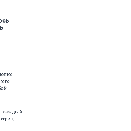
ось
ь
нение
ного
бой
ас каждый
отрел,