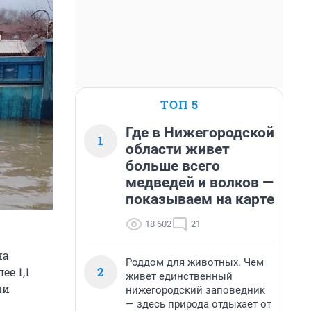
ТОП 5
Где в Нижегородской
1
области живет
больше всего
медведей и волков —
показываем на карте
18 602
21
на
Роддом для животных. Чем
2
ее 1,1
живет единственный
ни
нижегородский заповедник
— здесь природа отдыхает от