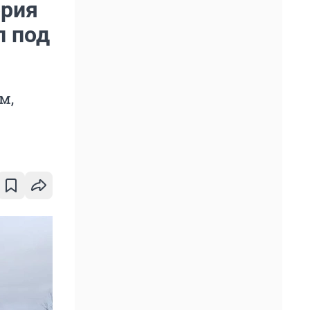
ория
л под
м,