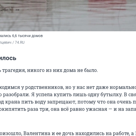
зались 6,6 тысячи домов
цевич / 74.RU
илось
 трагедия, никого из них дома не было.
ходимся у родственников, но у нас нет даже нормальн
 разобрали. Я успела купить лишь одну бутылку. В свя
д крана пить воду запрещают, потому что она очень п
окипятить раза три, она всё равно ужасная — и на запа
роизошло, Валентина и ее дочь находились на работе, а 