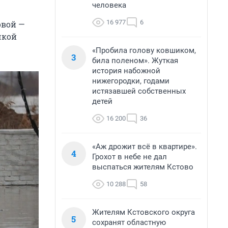
человека
16 977
6
овой —
чкой
«Пробила голову ковшиком,
3
била поленом». Жуткая
история набожной
нижегородки, годами
истязавшей собственных
детей
16 200
36
«Аж дрожит всё в квартире».
4
Грохот в небе не дал
выспаться жителям Кстово
10 288
58
Жителям Кстовского округа
5
сохранят областную