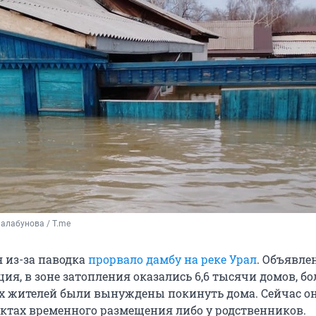
алабунова / T.me
я из-за паводка
прорвало дамбу на реке Урал
. Объявле
ия, в зоне затопления оказались 6,6 тысячи домов, бол
 жителей были вынуждены покинуть дома. Сейчас о
нктах временного размещения либо у родственников.