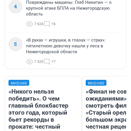
Повреждены машины: Глеб Никитин — о
4
крупной атаке БПЛА на Нижегородскую
область
7 624
16
«В руках — игрушки, в глазах — страх»:
5
пятилетнюю девочку нашли у леса в
Нижегородской области
7 325
17
МНЕНИЕ
МНЕНИЕ
«Никого нельзя
«Финал не совп
победить». О чем
ожиданиями»: 
главный блокбастер
смотреть фил
этого года, который
«Старый орел» 
бьет рекорды в
большом экран
прокате: честный
честная рецен