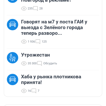
Новгород в рекламе?
235
28
Говорят на м7 у поста ГАИ у
выезда с Зелёного города
теперь разворо...
1 936
125
Утрожестан
35 300
Обсудить
Хаба у рынка плотникова
принята!
16
7