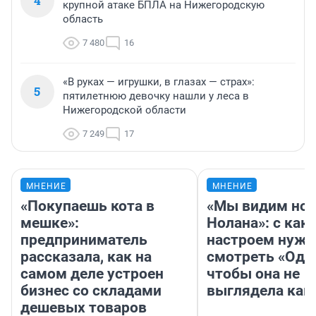
4
крупной атаке БПЛА на Нижегородскую
область
7 480
16
«В руках — игрушки, в глазах — страх»:
5
пятилетнюю девочку нашли у леса в
Нижегородской области
7 249
17
МНЕНИЕ
МНЕНИЕ
«Покупаешь кота в
«Мы видим нов
мешке»:
Нолана»: с как
предприниматель
настроем нужн
рассказала, как на
смотреть «Оди
самом деле устроен
чтобы она не
бизнес со складами
выглядела как
дешевых товаров