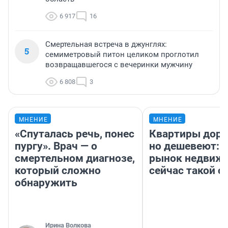
6 917
16
Смертельная встреча в джунглях:
5
семиметровый питон целиком проглотил
возвращавшегося с вечеринки мужчину
6 808
3
МНЕНИЕ
МНЕНИЕ
«Спуталась речь, понес
Квартиры дор
пургу». Врач — о
но дешевеют: 
смертельном диагнозе,
рынок недвиж
который сложно
сейчас такой 
обнаружить
Ирина Волкова