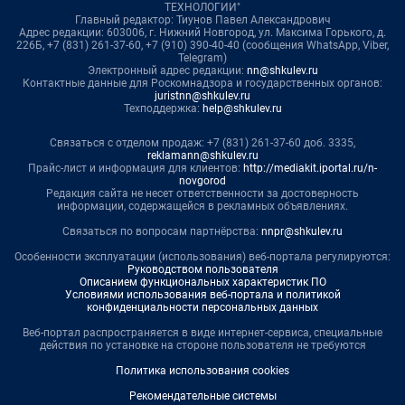
ТЕХНОЛОГИИ"
Главный редактор: Тиунов Павел Александрович
Адрес редакции: 603006, г. Нижний Новгород, ул. Максима Горького, д.
226Б, +7 (831) 261-37-60, +7 (910) 390-40-40 (сообщения WhatsApp, Viber,
Telegram)
Электронный адрес редакции:
nn@shkulev.ru
Контактные данные для Роскомнадзора и государственных органов:
juristnn@shkulev.ru
Техподдержка:
help@shkulev.ru
Связаться с отделом продаж: +7 (831) 261-37-60 доб. 3335,
reklamann@shkulev.ru
Прайс-лист и информация для клиентов:
http://mediakit.iportal.ru/n-
novgorod
Редакция сайта не несет ответственности за достоверность
информации, содержащейся в рекламных объявлениях.
Связаться по вопросам партнёрства:
nnpr@shkulev.ru
Особенности эксплуатации (использования) веб-портала регулируются:
Руководством пользователя
Описанием функциональных характеристик ПО
Условиями использования веб-портала и политикой
конфиденциальности персональных данных
Веб-портал распространяется в виде интернет-сервиса, специальные
действия по установке на стороне пользователя не требуются
Политика использования cookies
Рекомендательные системы