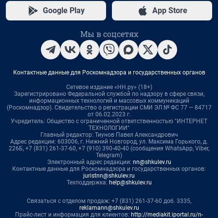
Google Play
App Store
Мы в соцсетях
Контактные данные для Роскомнадзора и государственных органов
Сетевое издание «НН.ру» (18+)
Зарегистрировано Федеральной службой по надзору в сфере связи,
информационных технологий и массовых коммуникаций
(Роскомнадзор). Свидетельство о регистрации СМИ ЭЛ № ФС 77 — 84717
от 06.02.2023 г.
Учредитель: Общество с ограниченной ответственностью "ИНТЕРНЕТ
ТЕХНОЛОГИИ"
Главный редактор: Тиунов Павел Александрович
Адрес редакции: 603006, г. Нижний Новгород, ул. Максима Горького, д.
226Б, +7 (831) 261-37-60, +7 (910) 390-40-40 (сообщения WhatsApp, Viber,
Telegram)
Электронный адрес редакции:
nn@shkulev.ru
Контактные данные для Роскомнадзора и государственных органов:
juristnn@shkulev.ru
Техподдержка:
help@shkulev.ru
Связаться с отделом продаж: +7 (831) 261-37-60 доб. 3335,
reklamann@shkulev.ru
Прайс-лист и информация для клиентов:
http://mediakit.iportal.ru/n-