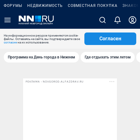
ФОРУМЫ
НЕДВИЖИМОСТЬ
СОВМЕСТНАЯ ПОКУПКА
ЗНАКОМ
На информационном ресурсе применяются cookie-
Согласен
файлы. Оставаясь на сайте, вы подтверждаете свое
согласие
на их использование.
Программа на День города в Нижнем
Где отдыхать этим летом
РЕКЛАМА • NOVGOROD.ALFAZDRAV.RU