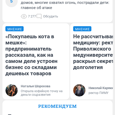
5
домов, многие охватил огонь, пострадали дети:
главное об атаке
7 277
Обсудить
МНЕНИЕ
МНЕНИЕ
«Покупаешь кота в
Не рассчитывая
мешке»:
медицину: рект
предприниматель
Приволжского
рассказала, как на
медуниверсите
самом деле устроен
раскрыл секре
бизнес со складами
долголетия
дешевых товаров
Наталья Шорохова
Николай Каряки
Открыла кофейную точку на
ректор ПИМУ
деньги соцразвития
РЕКОМЕНДУЕМ