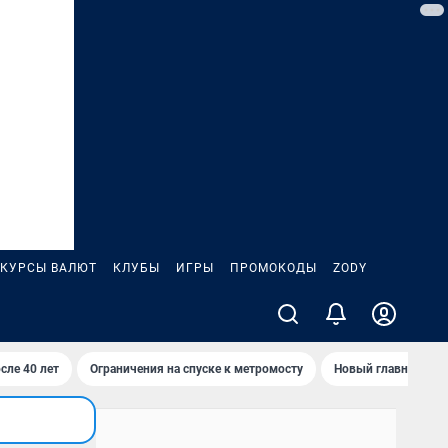
КУРСЫ ВАЛЮТ
КЛУБЫ
ИГРЫ
ПРОМОКОДЫ
ZODY
сле 40 лет
Ограничения на спуске к метромосту
Новый главный про