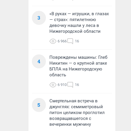
«В руках — игрушки, в глазах
3
— страх»: пятилетнюю
девочку нашли у леса в
Нижегородской области
6 966
16
Повреждены машины: Глеб
4
Никитин — о крупной атаке
БПЛА на Нижегородскую
область
6 910
16
Смертельная встреча в
5
джунглях: семиметровый
питон целиком проглотил
возвращавшегося с
вечеринки мужчину