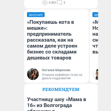
6 801
3
МНЕНИЕ
МНЕНИЕ
«Покупаешь кота в
«Мы ви
мешке»:
Нолана
предприниматель
настро
рассказала, как на
смотре
самом деле устроен
чтобы 
бизнес со складами
выгляд
дешевых товаров
Наталья Шорохова
На
Открыла кофейную точку на
деньги соцразвития
РЕКОМЕНДУЕМ
Участницу шоу «Мама в
16» из Волгограда