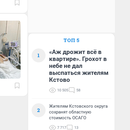
ТОП 5
«Аж дрожит всё в
1
квартире». Грохот в
небе не дал
выспаться жителям
Кстово
10 505
58
Жителям Кстовского округа
2
сохранят областную
стоимость ОСАГО
7 717
13