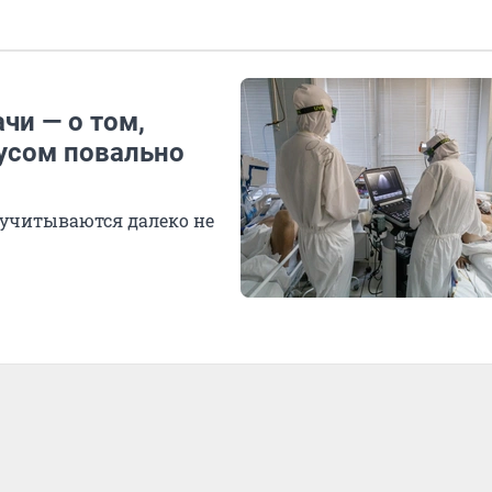
чи — о том,
усом повально
 учитываются далеко не