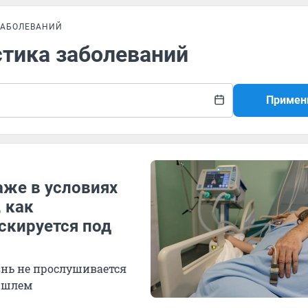
ЗАБОЛЕВАНИЙ
стика заболеваний
Примен
аже в условиях
 как
скируется под
знь не прослушивается
ашлем