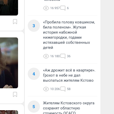
16 957
6
«Пробила голову ковшиком,
3
била поленом». Жуткая
история набожной
нижегородки, годами
истязавшей собственных
детей
16 180
36
«Аж дрожит всё в квартире».
4
Грохот в небе не дал
выспаться жителям Кстово
10 206
58
Жителям Кстовского округа
5
сохранят областную
стоимость ОСАГО