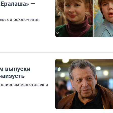
«Ералаша» —
 есть и исключения
ем выпуски
наизусть
миллионам мальчишек и