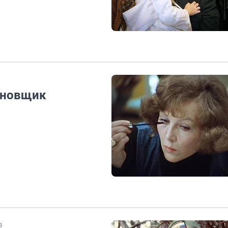
ановщик
В