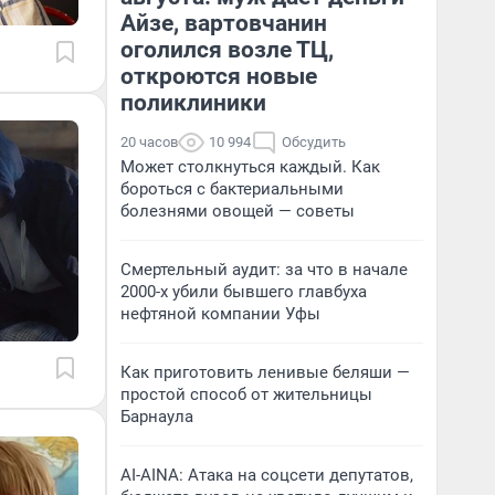
Айзе, вартовчанин
оголился возле ТЦ,
откроются новые
поликлиники
20 часов
10 994
Обсудить
Может столкнуться каждый. Как
бороться с бактериальными
болезнями овощей — советы
Смертельный аудит: за что в начале
2000-х убили бывшего главбуха
нефтяной компании Уфы
Как приготовить ленивые беляши —
простой способ от жительницы
Барнаула
AI-AINA: Атака на соцсети депутатов,