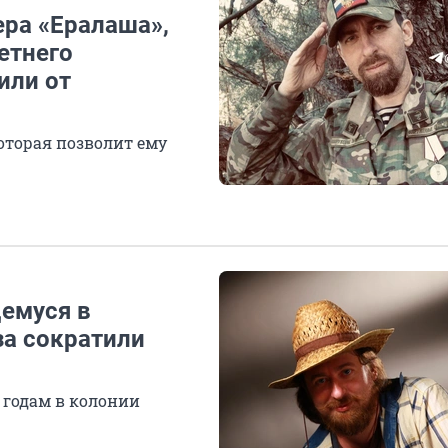
ера «Ералаша»,
етнего
или от
оторая позволит ему
емуся в
за сократили
 годам в колонии