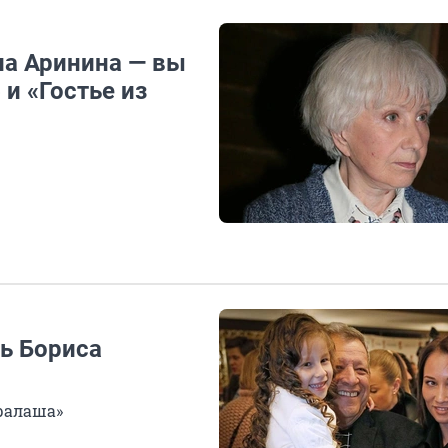
ла Аринина — вы
 и «Гостье из
чь Бориса
ралаша»