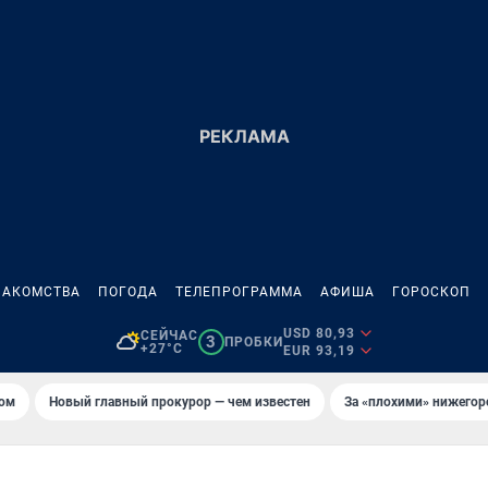
НАКОМСТВА
ПОГОДА
ТЕЛЕПРОГРАММА
АФИША
ГОРОСКОП
USD 80,93
СЕЙЧАС
3
ПРОБКИ
+27°C
EUR 93,19
том
Новый главный прокурор — чем известен
За «плохими» нижего