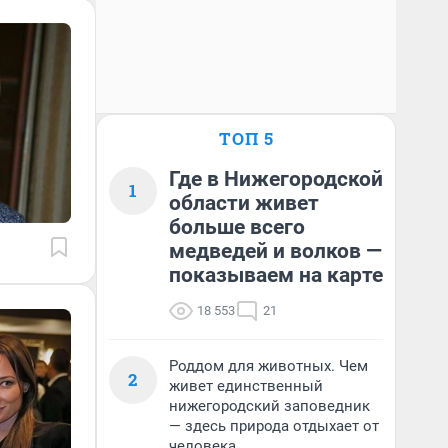
ТОП 5
Где в Нижегородской
1
области живет
больше всего
медведей и волков —
показываем на карте
18 553
21
Роддом для животных. Чем
2
живет единственный
нижегородский заповедник
— здесь природа отдыхает от
человека