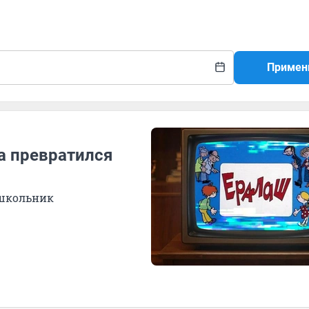
Примен
да превратился
 школьник