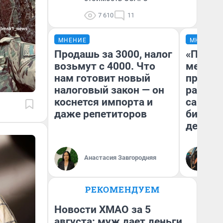
7 610
11
МНЕНИЕ
МНЕНИЕ
Продашь за 3000, налог
«Покуп
возьмут с 4000. Что
мешке»
нам готовит новый
предпр
налоговый закон — он
рассказ
коснется импорта и
самом 
даже репетиторов
бизнес
дешевы
На
Анастасия Завгородняя
От
де
РЕКОМЕНДУЕМ
Новости ХМАО за 5
августа: муж дает деньги