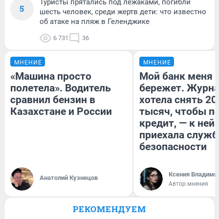
Туристы прятались под лежаками, погибли
5
шесть человек, среди жертв дети: что известно
об атаке на пляж в Геленджике
6 731
36
МНЕНИЕ
МНЕНИЕ
«Машина просто
Мой банк меня
полетела». Водитель
бережет. Журн
сравнил бензин в
хотела снять 20
Казахстане и России
тысяч, чтобы п
кредит, — к ней
приехала служб
безопасности
Ксения Владими
Анатолий Кузнецов
Автор мнения
РЕКОМЕНДУЕМ