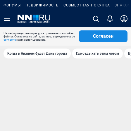
ФОРУМЫ
НЕДВИЖИМОСТЬ
СОВМЕСТНАЯ ПОКУПКА
ЗНАКОМ
На информационном ресурсе применяются cookie-
Согласен
файлы. Оставаясь на сайте, вы подтверждаете свое
согласие
на их использование.
Когда в Нижнем будет День города
Где отдыхать этим летом
Б