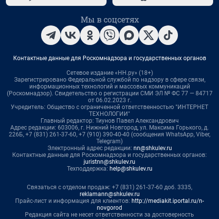
Мы в соцсетях
Контактные данные для Роскомнадзора и государственных органов
Сетевое издание «НН.ру» (18+)
Зарегистрировано Федеральной службой по надзору в сфере связи,
информационных технологий и массовых коммуникаций
(Роскомнадзор). Свидетельство о регистрации СМИ ЭЛ № ФС 77 — 84717
от 06.02.2023 г.
Учредитель: Общество с ограниченной ответственностью "ИНТЕРНЕТ
ТЕХНОЛОГИИ"
Главный редактор: Тиунов Павел Александрович
Адрес редакции: 603006, г. Нижний Новгород, ул. Максима Горького, д.
226Б, +7 (831) 261-37-60, +7 (910) 390-40-40 (сообщения WhatsApp, Viber,
Telegram)
Электронный адрес редакции:
nn@shkulev.ru
Контактные данные для Роскомнадзора и государственных органов:
juristnn@shkulev.ru
Техподдержка:
help@shkulev.ru
Связаться с отделом продаж: +7 (831) 261-37-60 доб. 3335,
reklamann@shkulev.ru
Прайс-лист и информация для клиентов:
http://mediakit.iportal.ru/n-
novgorod
Редакция сайта не несет ответственности за достоверность