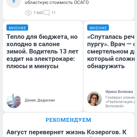
5
областную стоимость ОСАГО
7 645
11
МНЕНИЕ
МНЕНИЕ
Тепло для бюджета, но
«Спуталась речь
холодно в салоне
пургу». Врач — о
зимой. Водитель 13 лет
смертельном ди
ездит на электрокаре:
который сложн
плюсы и минусы
обнаружить
Ирина Волкова
Главврач клиник
Денис Дедюхин
«Реабилитация д
Волковой»
РЕКОМЕНДУЕМ
Август перевернет жизнь Козерогов. К