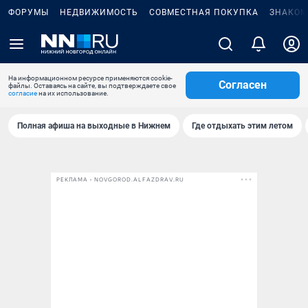
ФОРУМЫ
НЕДВИЖИМОСТЬ
СОВМЕСТНАЯ ПОКУПКА
ЗНАКОМ
На информационном ресурсе применяются cookie-
Согласен
файлы. Оставаясь на сайте, вы подтверждаете свое
согласие
на их использование.
Полная афиша на выходные в Нижнем
Где отдыхать этим летом
РЕКЛАМА • NOVGOROD.ALFAZDRAV.RU