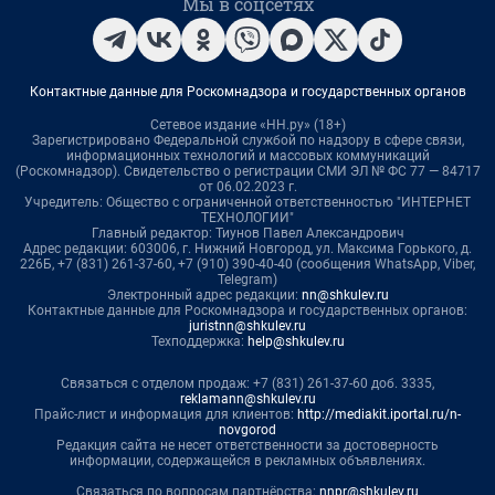
Мы в соцсетях
Контактные данные для Роскомнадзора и государственных органов
Сетевое издание «НН.ру» (18+)
Зарегистрировано Федеральной службой по надзору в сфере связи,
информационных технологий и массовых коммуникаций
(Роскомнадзор). Свидетельство о регистрации СМИ ЭЛ № ФС 77 — 84717
от 06.02.2023 г.
Учредитель: Общество с ограниченной ответственностью "ИНТЕРНЕТ
ТЕХНОЛОГИИ"
Главный редактор: Тиунов Павел Александрович
Адрес редакции: 603006, г. Нижний Новгород, ул. Максима Горького, д.
226Б, +7 (831) 261-37-60, +7 (910) 390-40-40 (сообщения WhatsApp, Viber,
Telegram)
Электронный адрес редакции:
nn@shkulev.ru
Контактные данные для Роскомнадзора и государственных органов:
juristnn@shkulev.ru
Техподдержка:
help@shkulev.ru
Связаться с отделом продаж: +7 (831) 261-37-60 доб. 3335,
reklamann@shkulev.ru
Прайс-лист и информация для клиентов:
http://mediakit.iportal.ru/n-
novgorod
Редакция сайта не несет ответственности за достоверность
информации, содержащейся в рекламных объявлениях.
Связаться по вопросам партнёрства:
nnpr@shkulev.ru