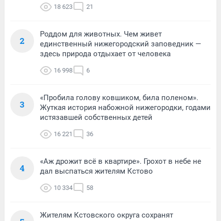
18 623
21
Роддом для животных. Чем живет
2
единственный нижегородский заповедник —
здесь природа отдыхает от человека
16 998
6
«Пробила голову ковшиком, била поленом».
3
Жуткая история набожной нижегородки, годами
истязавшей собственных детей
16 221
36
«Аж дрожит всё в квартире». Грохот в небе не
4
дал выспаться жителям Кстово
10 334
58
Жителям Кстовского округа сохранят